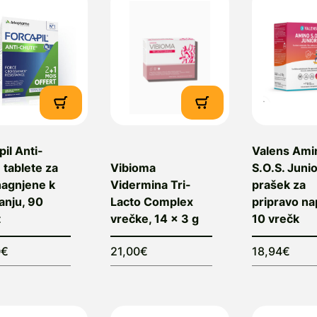
pil Anti-
Valens Ami
 tablete za
Vibioma
S.O.S. Juni
nagnjene k
Vidermina Tri-
prašek za
anju, 90
Lacto Complex
pripravo na
t
vrečke, 14 x 3 g
10 vrečk
0€
21,00€
18,94€