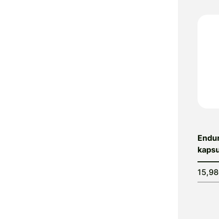
Endu
kapsu
15,9