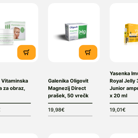
Yasenka Im
 Vitaminska
Galenika Oligovit
Royal Jelly
 za obraz,
Magnezij Direct
Junior ampu
prašek, 50 vrečk
x 20 ml
€
19,98€
19,01€