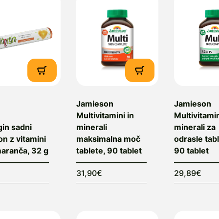
Jamieson
Jamieson
Multivitamini in
Multivitamin
gin sadni
minerali
minerali za
n z vitamini
maksimalna moč
odrasle tabl
aranča, 32 g
tablete, 90 tablet
90 tablet
31,90€
29,89€