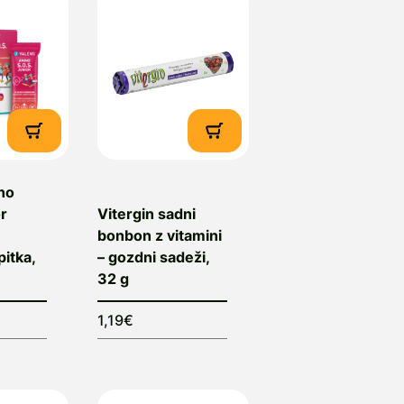
no
or
Vitergin sadni
bonbon z vitamini
pitka,
– gozdni sadeži,
32 g
1,19€