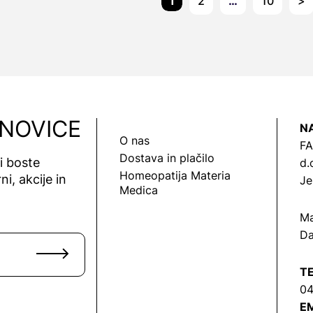
1
2
…
10
>
 NOVICE
N
O nas
FA
Dostava in plačilo
vi boste
d.
Homeopatija Materia
ni, akcije in
Je
Medica
Ma
Da
T
04
EM