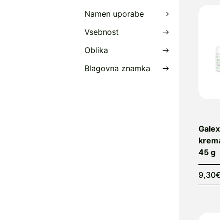
Namen uporabe
Vsebnost
Oblika
Blagovna znamka
Galex
krema
45 g
9,30