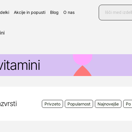
Products
search
zdelki
Akcije in popusti
Blog
O nas
ini
vitamini
zvrsti
Privzeto
Popularnost
Najnovejše
Po 