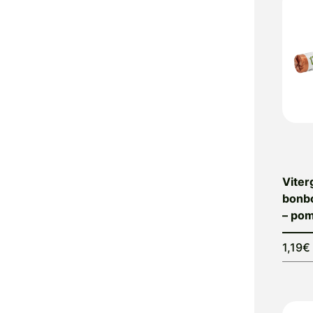
Viter
bonbo
– pom
1,19€