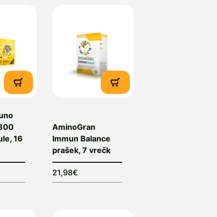
uno
 300
AminoGran
le, 16
Immun Balance
prašek, 7 vrečk
21,98€