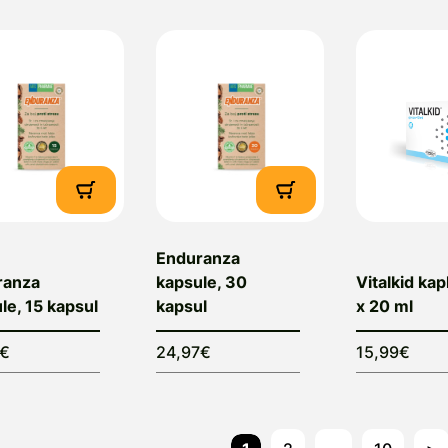
Enduranza
ranza
kapsule, 30
Vitalkid kapl
le, 15 kapsul
kapsul
x 20 ml
8€
24,97€
15,99€