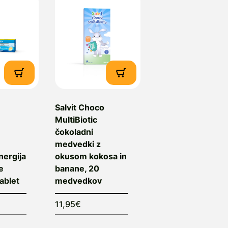
Salvit Choco
MultiBiotic
čokoladni
medvedki z
nergija
okusom kokosa in
e
banane, 20
tablet
medvedkov
11,95€