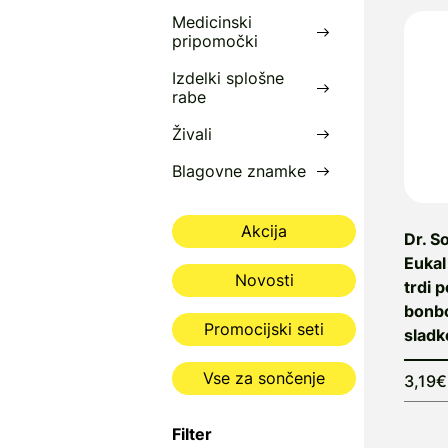
Medicinski
pripomočki
Izdelki splošne
rabe
Živali
Blagovne znamke
Akcija
Dr. S
Eukal
Novosti
trdi p
bonbo
Promocijski seti
sladk
Vse za sončenje
3,19€
Filter