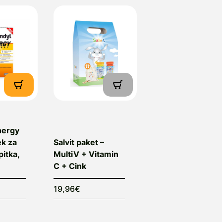
nergy
ek za
Salvit paket –
pitka,
MultiV + Vitamin
C + Cink
19,96€