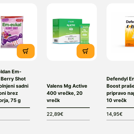
oldan Em-
 Berry Shot
Defendyl E
olnjeni sadni
Valens Mg Active
Boost praš
ni brez
400 vrečke, 20
pripravo na
orja, 75 g
vrečk
10 vrečk
22,89€
14,95€