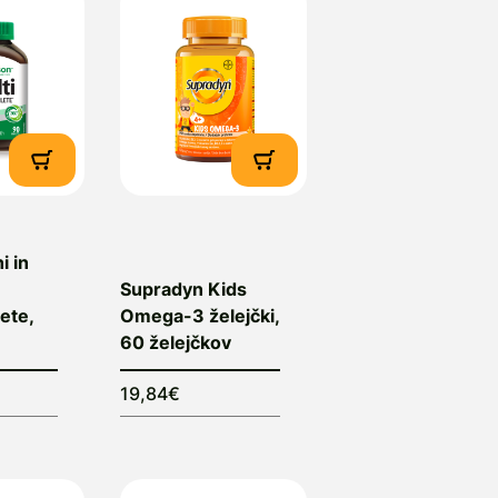
i in
Supradyn Kids
ete,
Omega-3 želejčki,
60 želejčkov
19,84€