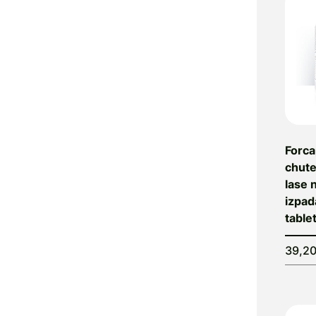
Forca
chute
lase 
izpad
table
39,2