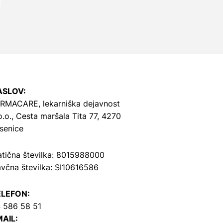
ASLOV:
RMACARE, lekarniška dejavnost
o.o.,
Cesta maršala Tita 77, 4270
senice
tična številka: 8015988000
včna številka: SI10616586
ELEFON:
 586 58 51
AIL: