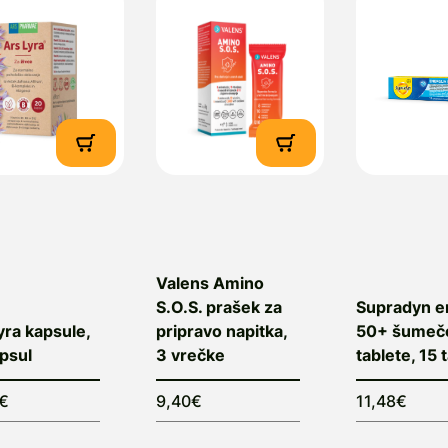
Valens Amino
S.O.S. prašek za
Supradyn e
yra kapsule,
pripravo napitka,
50+ šumeč
psul
3 vrečke
tablete, 15 
4€
9,40€
11,48€