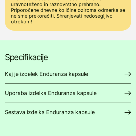
uravnoteženo in raznovrstno prehrano.
Priporočene dnevne količine oziroma odmerka se
ne sme prekoračiti. Shranjevati nedosegljivo
otrokom!
Specifikacije
Kaj je izdelek Enduranza kapsule
Uporaba izdelka Enduranza kapsule
Sestava izdelka Enduranza kapsule