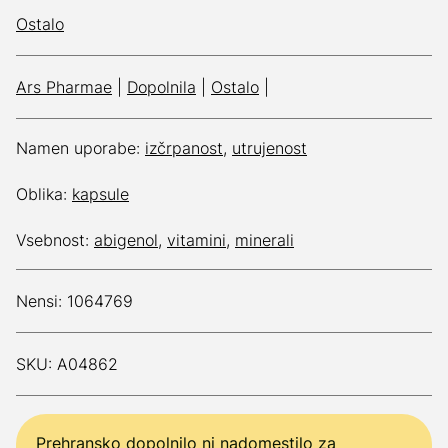
Ostalo
Ars Pharmae
|
Dopolnila
|
Ostalo
|
Namen uporabe:
izčrpanost
,
utrujenost
Oblika:
kapsule
Vsebnost:
abigenol
,
vitamini
,
minerali
Nensi: 1064769
SKU: A04862
Prehransko dopolnilo ni nadomestilo za