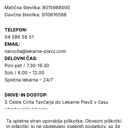
Matična številka: 8015988000
Davčna številka: SI10616586
TELEFON:
04 586 58 51
EMAIL:
narocila@lekarna-plavz.com
DELOVNI ČAS:
Pon-pet / 7.30-19.30
Sob / 8.00 – 12.00
Spletna lekarna – 24/7
DRIVE-IN DOSTOP:
S Ceste Cirila Tavčarja
do Lekarne Plavž v času
obratovanja lekarne
Ta spletna stran uporablja piškotke. Obvezni piškotki
in piškotki, ki ne obdelujejo osebnih podatkov, so že