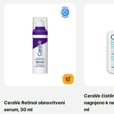
CeraVe čistiln
CeraVe Retinol obnovitveni
nagnjeno k ne
serum, 30 ml
ml