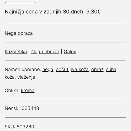
Najnižja cena v zadnjih 30 dneh: 9,30€
Nega obraza
Kozmetika
|
Nega obraza
|
Galex
|
Namen uporabe:
nega
,
občutljiva koža
,
obraz
,
suha
koža
,
vlaženje
Oblika:
krema
Nensi: 1065448
SKU: 803260