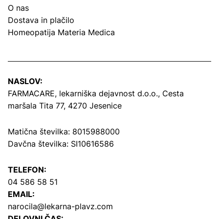
O nas
Dostava in plačilo
Homeopatija Materia Medica
NASLOV:
FARMACARE, lekarniška dejavnost d.o.o.,
Cesta
maršala Tita 77, 4270 Jesenice
Matična številka: 8015988000
Davčna številka: SI10616586
TELEFON:
04 586 58 51
EMAIL:
narocila@lekarna-plavz.com
DELOVNI ČAS: