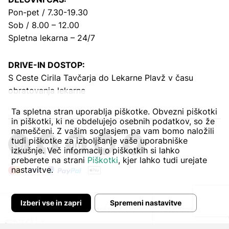
Pon-pet / 7.30-19.30
Sob / 8.00 – 12.00
Spletna lekarna – 24/7
DRIVE-IN DOSTOP:
S Ceste Cirila Tavčarja
do Lekarne Plavž v času
obratovanja lekarne
Ta spletna stran uporablja piškotke. Obvezni piškotki
in piškotki, ki ne obdelujejo osebnih podatkov, so že
nameščeni. Z vašim soglasjem pa vam bomo naložili
tudi piškotke za izboljšanje vaše uporabniške
izkušnje. Več informacij o piškotkih si lahko
preberete na strani
Piškotki
, kjer lahko tudi urejate
nastavitve.
Izberi vse in zapri
Spremeni nastavitve
Avtor:
Pogoji poslovanja
Zasebnost in piškoti