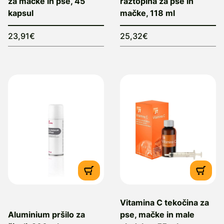
za mačke in pse, 45
raztopina za pse in
kapsul
mačke, 118 ml
23,91€
25,32€
Vitamina C tekočina za
Aluminium pršilo za
pse, mačke in male