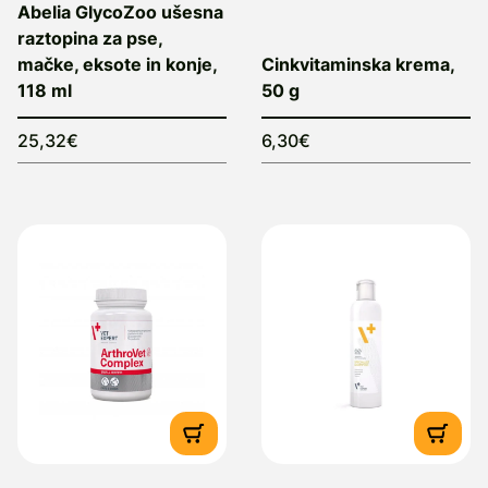
Abelia GlycoZoo ušesna
raztopina za pse,
mačke, eksote in konje,
Cinkvitaminska krema,
118 ml
50 g
25,32€
6,30€