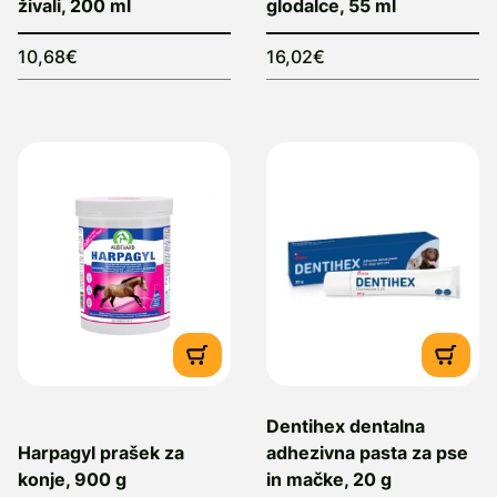
živali, 200 ml
glodalce, 55 ml
10,68€
16,02€
Dentihex dentalna
Harpagyl prašek za
adhezivna pasta za pse
konje, 900 g
in mačke, 20 g