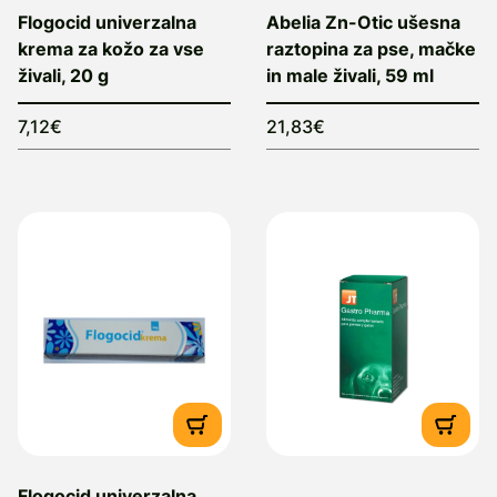
Flogocid univerzalna
Abelia Zn-Otic ušesna
krema za kožo za vse
raztopina za pse, mačke
živali, 20 g
in male živali, 59 ml
7,12€
21,83€
Flogocid univerzalna