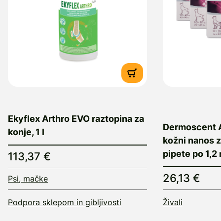
Ekyflex Arthro EVO raztopina za
Dermoscent A
konje, 1 l
kožni nanos z
pipete po 1,2 
113,37 €
26,13 €
Psi, mačke
Podpora sklepom in gibljivosti
Živali