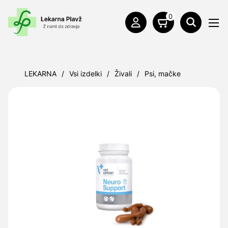
0
LEKARNA
/
Vsi izdelki
/
Živali
/
Psi, mačke