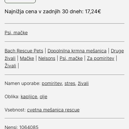
Najnižja cena v zadnjih 30 dneh: 17,24€
Psi, mačke
Bach Rescue Pets
|
Dopolnilna krmna mešanica
|
Druge
živali
|
Mačke
|
Nelsons
|
Psi, mačke
|
Za pomiritev
|
Živali
|
Namen uporabe:
pomiritev
,
stres
,
živali
Oblika:
kapljice
,
olje
Vsebnost:
cvetna mešanica rescue
Nensi: 1064085