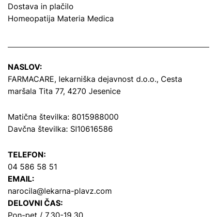
Dostava in plačilo
Homeopatija Materia Medica
NASLOV:
FARMACARE, lekarniška dejavnost d.o.o.,
Cesta
maršala Tita 77, 4270 Jesenice
Matična številka: 8015988000
Davčna številka: SI10616586
TELEFON:
04 586 58 51
EMAIL:
narocila@lekarna-plavz.com
DELOVNI ČAS:
Pon-pet / 7.30-19.30