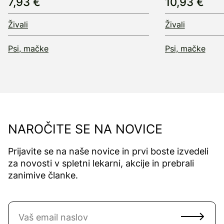
7,93 €
10,93 €
Živali
Živali
Psi, mačke
Psi, mačke
NAROČITE SE NA NOVICE
Prijavite se na naše novice in prvi boste izvedeli
za novosti v spletni lekarni, akcije in prebrali
zanimive članke.
Naročite se na novice