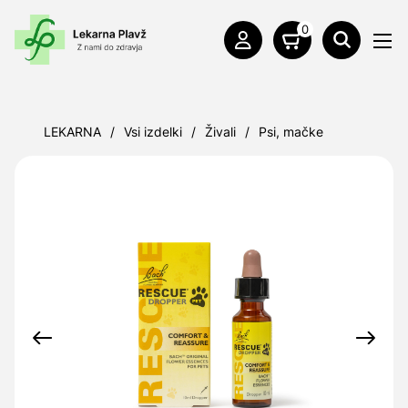
0
LEKARNA
/
Vsi izdelki
/
Živali
/
Psi, mačke