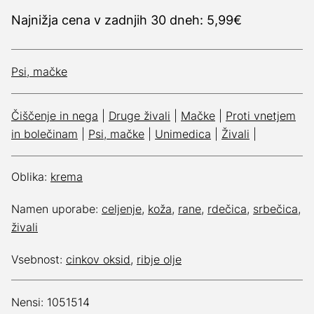
Najnižja cena v zadnjih 30 dneh: 5,99€
Psi, mačke
Čiščenje in nega
|
Druge živali
|
Mačke
|
Proti vnetjem
in bolečinam
|
Psi, mačke
|
Unimedica
|
Živali
|
Oblika:
krema
Namen uporabe:
celjenje
,
koža
,
rane
,
rdečica
,
srbečica
,
živali
Vsebnost:
cinkov oksid
,
ribje olje
Nensi: 1051514