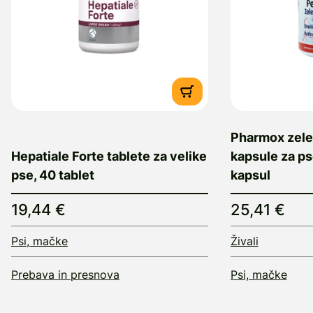
Pharmox zele
Hepatiale Forte tablete za velike
kapsule za ps
pse, 40 tablet
kapsul
19,44 €
25,41 €
Psi, mačke
Živali
Prebava in presnova
Psi, mačke