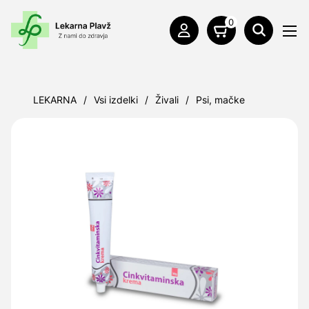
0
LEKARNA
/
Vsi izdelki
/
Živali
/
Psi, mačke