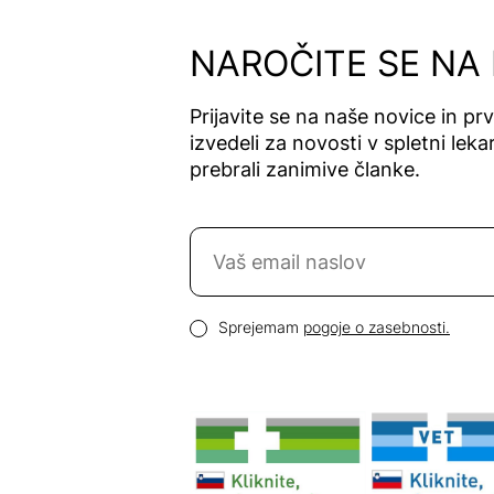
Alfavet
Alga Maris
NAROČITE SE NA
Algea
Algena
Prijavite se na naše novice in pr
Alhydran
izvedeli za novosti v spletni lekar
Alkaloid
prebrali zanimive članke.
Allergan
Allergika
Naročite se na novice
Allergodil
Allgaier
Email naslov
Allpresan
Pogoji zasebnosti
Sprejemam
pogoje o zasebnosti.
Almadea
Almapharm
AloeDent
Alter
Heideschäfer
Amos Vital