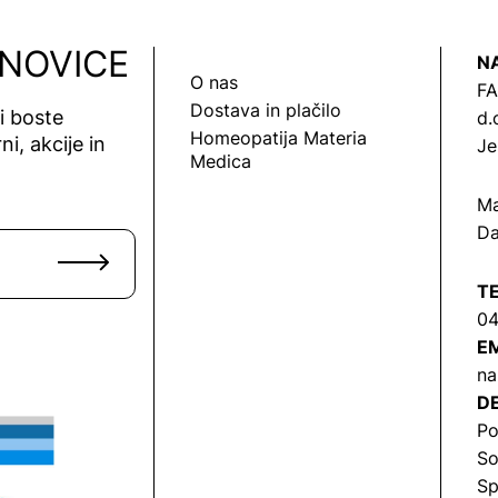
 NOVICE
N
O nas
FA
Dostava in plačilo
vi boste
d.
Homeopatija Materia
ni, akcije in
Je
Medica
Ma
Da
T
04
EM
na
DE
Po
So
Sp