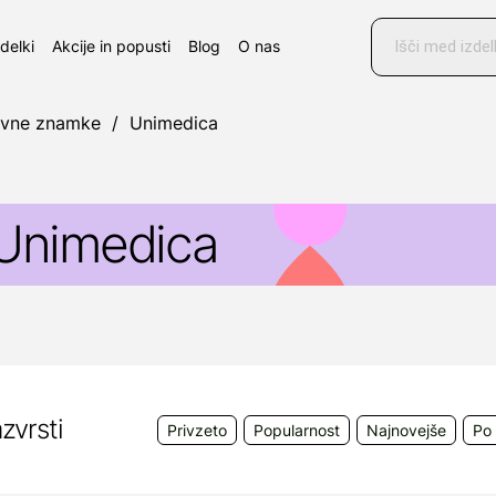
Products
search
zdelki
Akcije in popusti
Blog
O nas
ovne znamke
/
Unimedica
Unimedica
nimedica
je farmacevtsko podjetje s sedežem v Novih 
eč kot 50 let ukvarja z razvojem in proizvodnjo medic
ripravkov.
roizvajalec:
Unimedica d.o.o., Svetosavska 109, Novi 
zvrsti
Privzeto
Popularnost
Najnovejše
Po 
obavitelj:
Melisa Veterina d.o.o., Obrtniška ulica 1, 1
nfo@melisasi.si