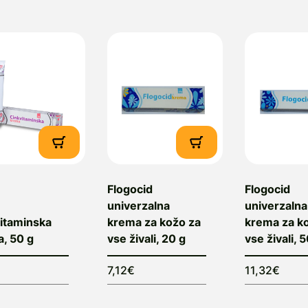
Flogocid
Flogocid
univerzalna
univerzalna
itaminska
krema za kožo za
krema za k
, 50 g
vse živali, 20 g
vse živali, 
€
7,12€
11,32€