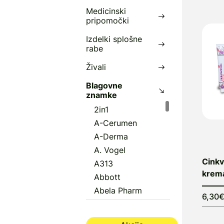
Medicinski
pripomočki
Izdelki splošne
rabe
Živali
Blagovne
znamke
2in1
A-Cerumen
A-Derma
A. Vogel
Cinkv
A313
krema
Abbott
Abela Pharm
6,30
Abena
Aboca