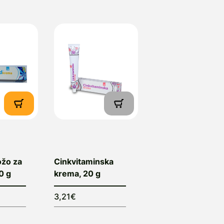
ožo za
Cinkvitaminska
50 g
krema, 20 g
3,21€