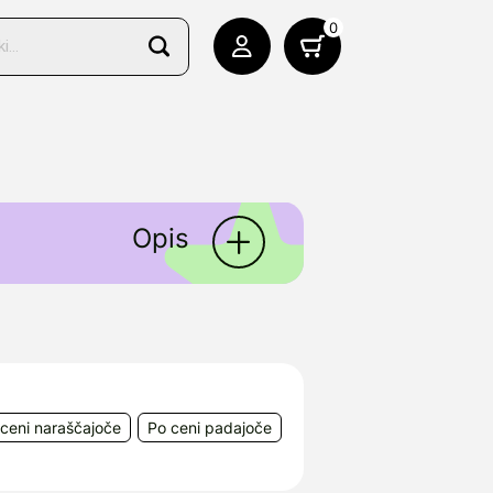
0
Opis
Banovcih v Srbiji, ki se že
inskih in veterinarskih
Banovci, Srbija.
ceni naraščajoče
Po ceni padajoče
225 Lukovica, e-mail: