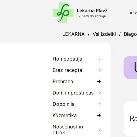
≡ I
LEKARNA
/
Vsi izdelki
/
Blag
Homeopatija
Brez recepta
Prehrana
U
Dom in prosti čas
v
p
Dopolnila
P
Kozmetika
Ra
Nosečnost in
D
otrok
i