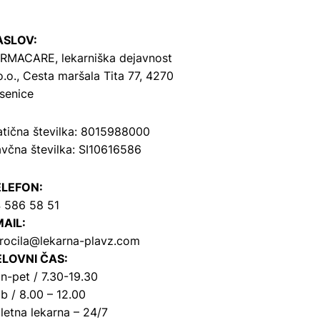
ASLOV:
RMACARE, lekarniška dejavnost
o.o.,
Cesta maršala Tita 77, 4270
senice
tična številka: 8015988000
včna številka: SI10616586
ELEFON:
 586 58 51
AIL:
rocila@lekarna-plavz.com
LOVNI ČAS:
n-pet / 7.30-19.30
b / 8.00 – 12.00
letna lekarna – 24/7