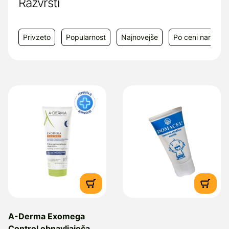
Razvrsti
Privzeto
Popularnost
Najnovejše
Po ceni narašča
A-Derma Exomega
Control obnavljajoča