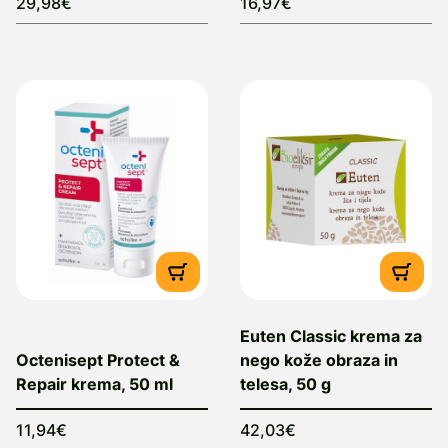
29,98€
16,97€
Euten Classic krema za
Octenisept Protect &
nego kože obraza in
Repair krema, 50 ml
telesa, 50 g
11,94€
42,03€