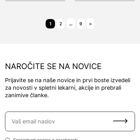
1
2
…
9
>
NAROČITE SE NA NOVICE
Prijavite se na naše novice in prvi boste izvedeli
za novosti v spletni lekarni, akcije in prebrali
zanimive članke.
Naročite se na novice
Email naslov
Pogoji zasebnosti
Sprejemam
pogoje o zasebnosti.