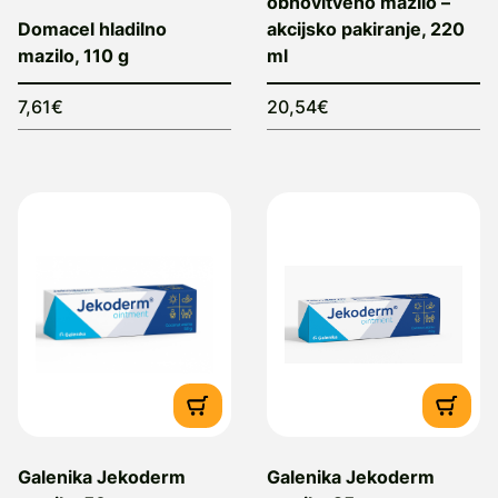
obnovitveno mazilo –
Domacel hladilno
akcijsko pakiranje, 220
mazilo, 110 g
ml
7,61€
20,54€
Galenika Jekoderm
Galenika Jekoderm