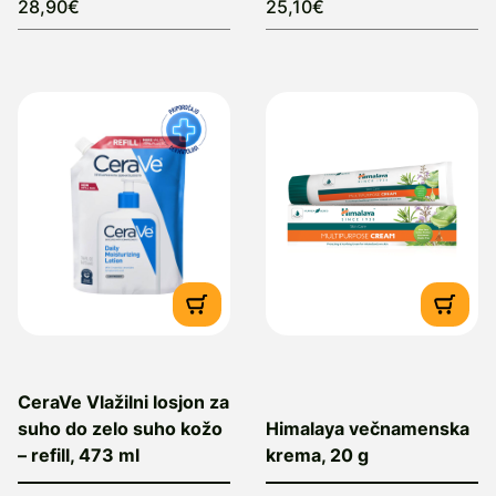
28,90€
25,10€
CeraVe Vlažilni losjon za
suho do zelo suho kožo
Himalaya večnamenska
– refill, 473 ml
krema, 20 g