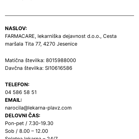
NASLOV:
FARMACARE, lekarniška dejavnost d.o.o.,
Cesta
maršala Tita 77, 4270 Jesenice
Matična številka: 8015988000
Davčna številka: SI10616586
TELEFON:
04 586 58 51
EMAIL:
narocila@lekarna-plavz.com
DELOVNI ČAS:
Pon-pet / 7.30-19.30
Sob / 8.00 – 12.00
Spletna lekarna – 24/7