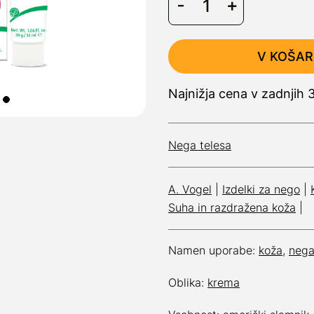
V KOŠAR
Najnižja cena v zadnjih 
Nega telesa
A. Vogel
|
Izdelki za nego
|
Suha in razdražena koža
|
Namen uporabe:
koža
,
neg
Oblika:
krema