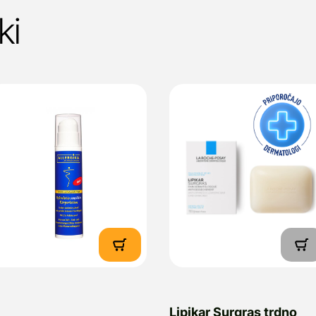
ki
Lipikar Surgras trdno