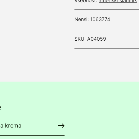
Vsebnost:
ameriški slamnik
Nensi: 1063774
SKU: A04059
e
ea krema