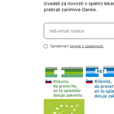
izvedeli za novosti v spletni lekar
prebrali zanimive članke.
Naročite se na novice
Email naslov
Pogoji zasebnosti
Sprejemam
pogoje o zasebnosti.