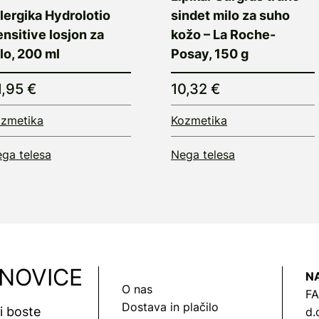
lergika Hydrolotio
sindet milo za suho
nsitive losjon za
kožo – La Roche-
lo, 200 ml
Posay, 150 g
1,95 €
10,32 €
zmetika
Kozmetika
ga telesa
Nega telesa
 NOVICE
N
O nas
FA
Dostava in plačilo
vi boste
d.