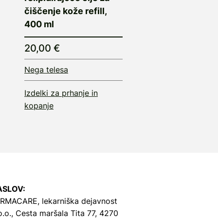
čiščenje kože refill,
400 ml
20,00 €
Nega telesa
Izdelki za prhanje in
kopanje
ASLOV:
RMACARE, lekarniška dejavnost
o.o.,
Cesta maršala Tita 77, 4270