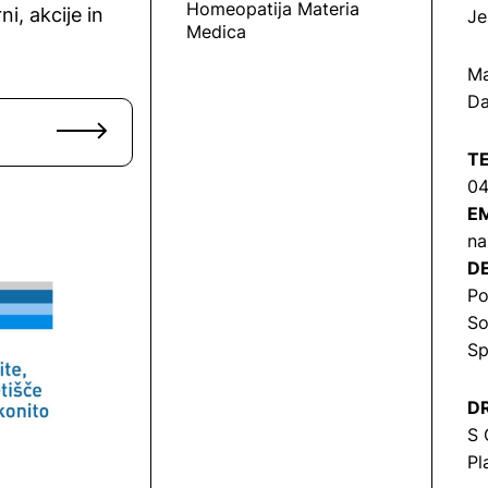
Homeopatija Materia
ni, akcije in
Je
Medica
Ma
Da
T
04
EM
na
DE
Po
So
Sp
DR
S 
Pl