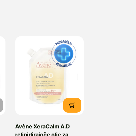
Avène XeraCalm A.D
relipidirajoče olje za