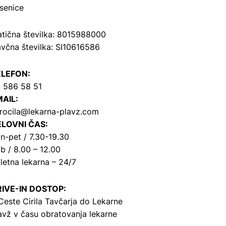
senice
tična številka: 8015988000
včna številka: SI10616586
ELEFON:
 586 58 51
AIL:
rocila@lekarna-plavz.com
LOVNI ČAS:
n-pet / 7.30-19.30
b / 8.00 – 12.00
letna lekarna – 24/7
IVE-IN DOSTOP:
Ceste Cirila Tavčarja
do Lekarne
avž v času obratovanja lekarne