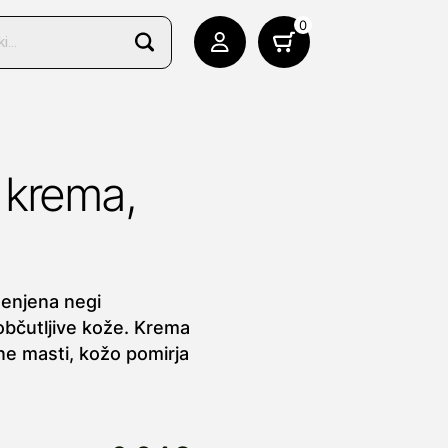
0
 krema,
enjena negi
občutljive kože. Krema
 ne masti, kožo pomirja