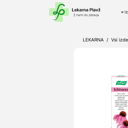
≡ I
LEKARNA
/
Vsi izde