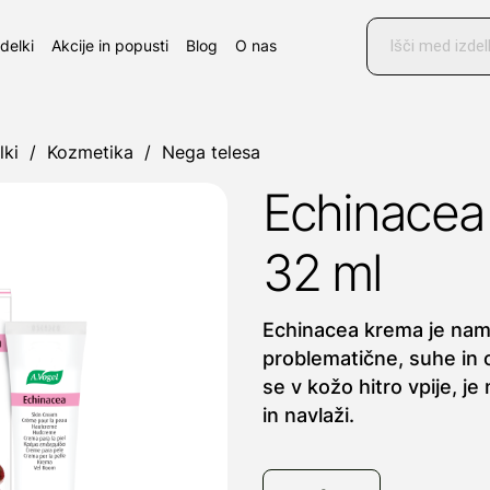
Products
search
zdelki
Akcije in popusti
Blog
O nas
lki
/
Kozmetika
/
Nega telesa
Echinacea
32 ml
Echinacea krema je nam
problematične, suhe in 
se v kožo hitro vpije, je
in navlaži.