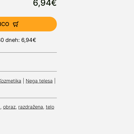
6,94€
ICO
30 dneh: 6,94€
Kozmetika
|
Nega telesa
|
a
,
obraz
,
razdražena
,
telo