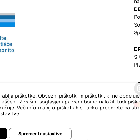
na
DE
Po
So
Sp
DR
S 
Pl
rablja piškotke. Obvezni piškotki in piškotki, ki ne obdeluj
eščeni. Z vašim soglasjem pa vam bomo naložili tudi piško
ušnje. Več informacij o piškotkih si lahko preberete na str
stavitve.
Spremeni nastavitve