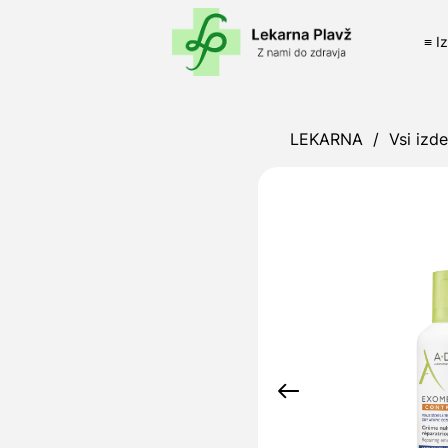
≡ I
LEKARNA
/
Vsi izde