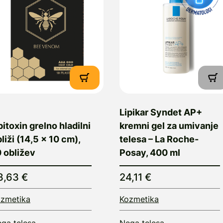
Lipikar Syndet AP+
itoxin grelno hladilni
kremni gel za umivanje
liži (14,5 x 10 cm),
telesa – La Roche-
 obližev
Posay, 400 ml
3,63 €
24,11 €
zmetika
Kozmetika
ga telesa
Nega telesa