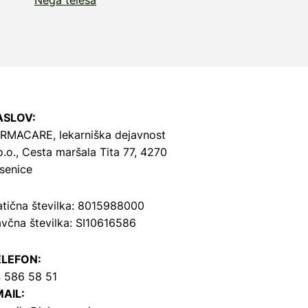
ASLOV:
RMACARE, lekarniška dejavnost
o.o.,
Cesta maršala Tita 77, 4270
senice
tična številka: 8015988000
včna številka: SI10616586
ELEFON:
 586 58 51
AIL: