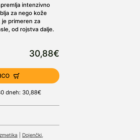
 spremlja intenzivno
blja za nego kože
k je primeren za
le, od rojstva dalje.
30,88€
ICO
 30 dneh: 30,88€
zmetika
|
Dojenčki,