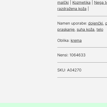
malčki
|
Kozmetika
|
Nega t
razdražena koža
|
Namen uporabe:
dojenčki
,
praskanje
,
suha koža
,
telo
Oblika:
krema
Nensi: 1064633
SKU: A04270