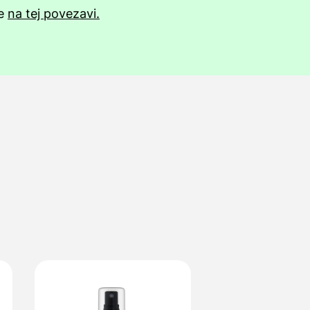
te
na tej povezavi.