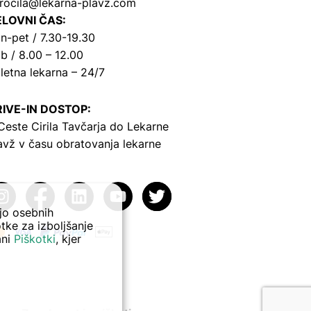
rocila@lekarna-plavz.com
LOVNI ČAS:
n-pet / 7.30-19.30
b / 8.00 – 12.00
letna lekarna – 24/7
IVE-IN DOSTOP:
Ceste Cirila Tavčarja
do Lekarne
avž v času obratovanja lekarne
ejo osebnih
tke za izboljšanje
ani
Piškotki
, kjer