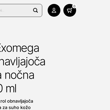
0
Exomega
navljajoča
a nočna
0 ml
ol obnavljajoča
a za suho kožo