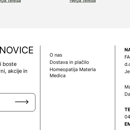
 NOVICE
N
O nas
FA
Dostava in plačilo
vi boste
d.
Homeopatija Materia
ni, akcije in
Je
Medica
Ma
Da
T
04
EM