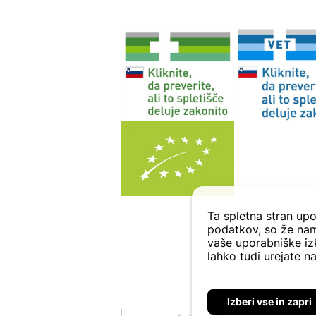
Ta spletna stran upo
podatkov, so že nam
vaše uporabniške izk
lahko tudi urejate na
Izberi vse in zapri