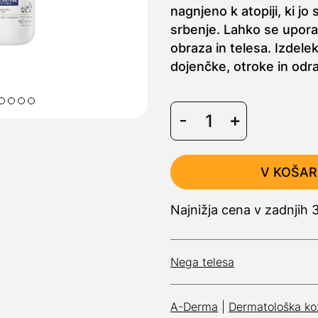
nagnjeno k atopiji, ki jo
srbenje. Lahko se upora
obraza in telesa. Izdele
dojenčke, otroke in odras
V KOŠAR
Najnižja cena v zadnjih
Nega telesa
A-Derma
|
Dermatološka ko