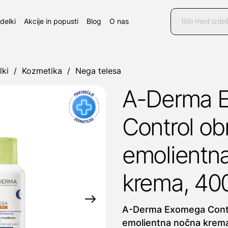
Products
search
zdelki
Akcije in popusti
Blog
O nas
lki
/
Kozmetika
/
Nega telesa
A-Derma 
Control ob
emolientn
krema, 40
A-Derma Exomega Contr
emolientna nočna krem