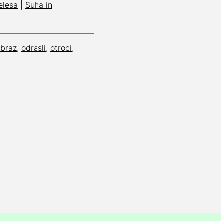
elesa
|
Suha in
obraz
,
odrasli
,
otroci
,