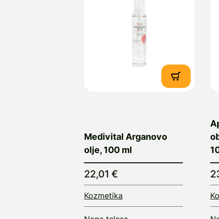
Ap
Medivital Arganovo
ob
olje, 100 ml
10
22,01 €
2
Kozmetika
Ko
Nega telesa
Ne