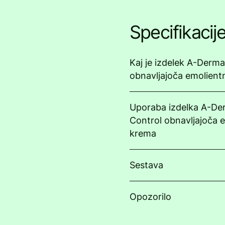
Specifikacij
Kaj je izdelek A-Derm
obnavljajoča emolien
Uporaba izdelka A-D
Control obnavljajoča 
krema
Sestava
Opozorilo