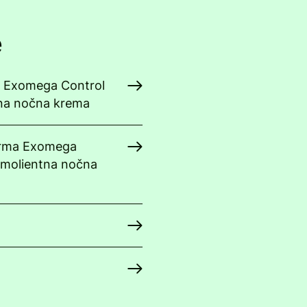
e
a Exomega Control
tna nočna krema
erma Exomega
emolientna nočna