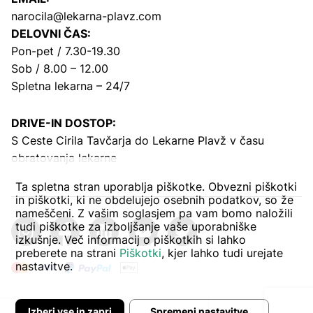
narocila@lekarna-plavz.com
DELOVNI ČAS:
Pon-pet / 7.30-19.30
Sob / 8.00 – 12.00
Spletna lekarna – 24/7
DRIVE-IN DOSTOP:
S Ceste Cirila Tavčarja
do Lekarne Plavž v času
obratovanja lekarne
Ta spletna stran uporablja piškotke. Obvezni piškotki
in piškotki, ki ne obdelujejo osebnih podatkov, so že
nameščeni. Z vašim soglasjem pa vam bomo naložili
tudi piškotke za izboljšanje vaše uporabniške
izkušnje. Več informacij o piškotkih si lahko
preberete na strani
Piškotki
, kjer lahko tudi urejate
nastavitve.
Izberi vse in zapri
Spremeni nastavitve