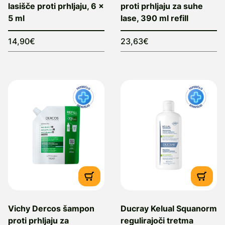
lasišče proti prhljaju, 6 x
proti prhljaju za suhe
5 ml
lase, 390 ml refill
14,90€
23,63€
Vichy Dercos šampon
Ducray Kelual Squanorm
proti prhljaju za
regulirajoči tretma