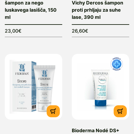
šampon za nego
Vichy Dercos šampon
luskavega lasišča, 150
proti prhljaju za suhe
ml
lase, 390 ml
23,00€
26,60€
Bioderma Nodé DS+