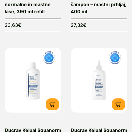
normalne in mastne
šampon – mastni prhljaj,
lase, 390 ml refill
400 ml
23,63€
27,32€
Ducray Kelual Squanorm
Ducray Kelual Squanorm