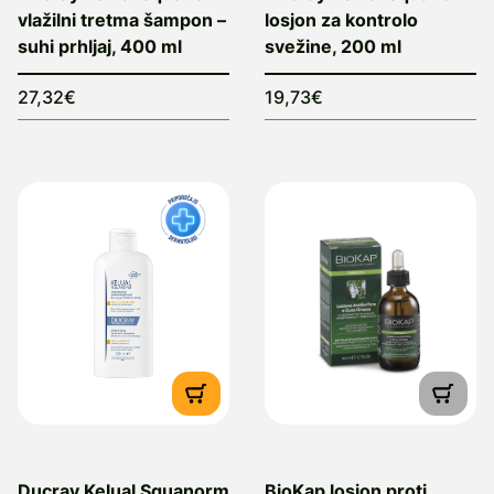
vlažilni tretma šampon –
losjon za kontrolo
suhi prhljaj, 400 ml
svežine, 200 ml
27,32€
19,73€
Ducray Kelual Squanorm
BioKap losjon proti