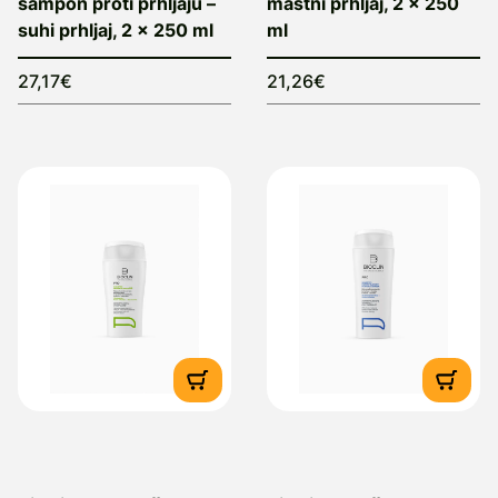
šampon proti prhljaju –
mastni prhljaj, 2 x 250
suhi prhljaj, 2 x 250 ml
ml
27,17€
21,26€