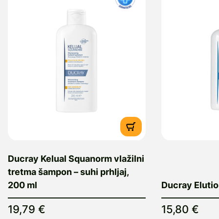
Ducray Kelual Squanorm vlažilni
tretma šampon – suhi prhljaj,
200 ml
Ducray Eluti
19,79 €
15,80 €