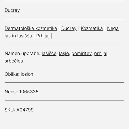
Ducray
Dermatološka kozmetika
|
Ducray
|
Kozmetika
|
Nega
las in lasišča
|
Prhljaj
|
Namen uporabe:
lasišče
,
lasje
,
pomiritev
,
prhljaj
,
srbečica
Oblika:
losjon
Nensi: 1065335
SKU: A04799