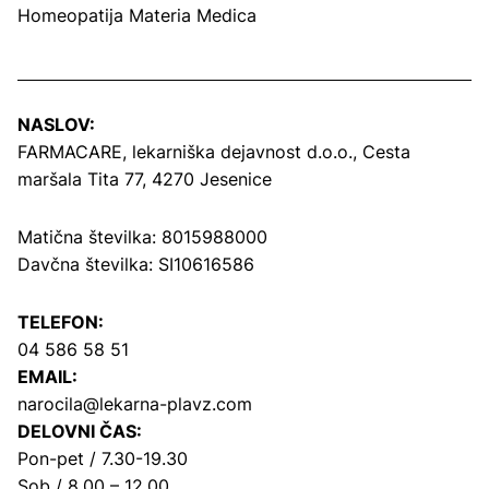
Homeopatija Materia Medica
NASLOV:
FARMACARE, lekarniška dejavnost d.o.o.,
Cesta
maršala Tita 77, 4270 Jesenice
Matična številka: 8015988000
Davčna številka: SI10616586
TELEFON:
04 586 58 51
EMAIL:
narocila@lekarna-plavz.com
DELOVNI ČAS:
Pon-pet / 7.30-19.30
Sob / 8.00 – 12.00