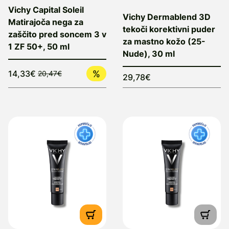
Vichy Capital Soleil
Vichy Dermablend 3D
Matirajoča nega za
tekoči korektivni puder
zaščito pred soncem 3 v
za mastno kožo (25-
1 ZF 50+, 50 ml
Nude), 30 ml
14,33
€
20,47€
29,78€