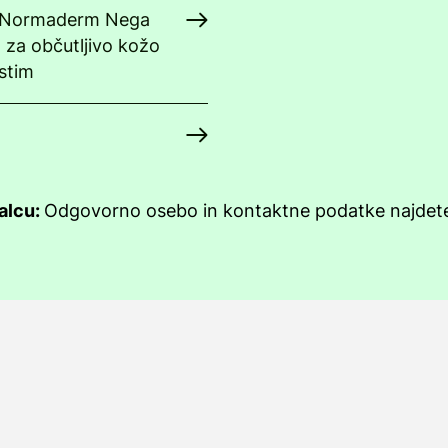
y Normaderm Nega
 za občutljivo kožo
stim
jalcu:
Odgovorno osebo in kontaktne podatke najde