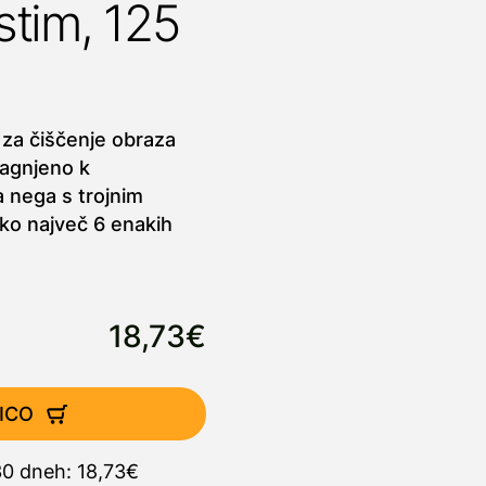
stim, 125
za čiščenje obraza
nagnjeno k
a nega s trojnim
ko največ 6 enakih
18,73€
ICO
30 dneh: 18,73€