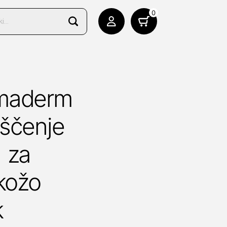
0
rmaderm
iščenje
 za
 kožo
k