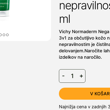
nepravilno
ml
Vichy Normaderm Nega 
3v1 za občutljivo kožo 
nepravilnostim je čistiln
delovanjem.Naročite lah
izdelkov na naročilo.
V KOŠAR
Najnižja cena v zadnjih 