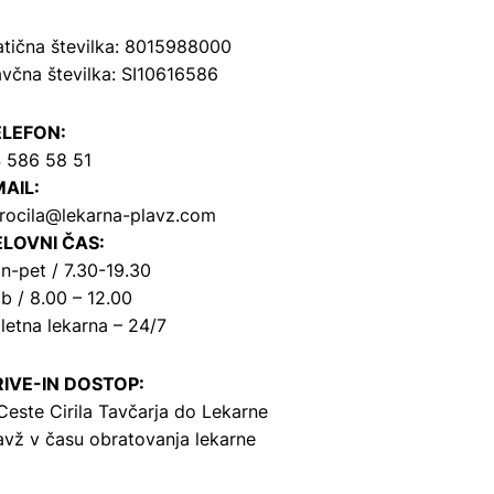
tična številka: 8015988000
včna številka: SI10616586
ELEFON:
 586 58 51
AIL:
rocila@lekarna-plavz.com
LOVNI ČAS:
n-pet / 7.30-19.30
b / 8.00 – 12.00
letna lekarna – 24/7
IVE-IN DOSTOP:
Ceste Cirila Tavčarja
do Lekarne
avž v času obratovanja lekarne