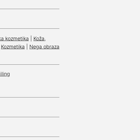
ka kozmetika
|
Koža,
|
Kozmetika
|
Nega obraza
iling