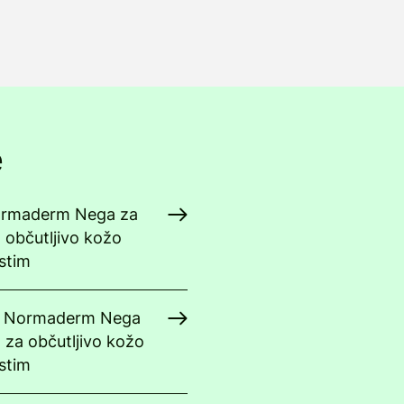
e
Normaderm Nega za
 občutljivo kožo
stim
hy Normaderm Nega
 za občutljivo kožo
stim