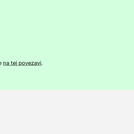
te
na tej povezavi
.