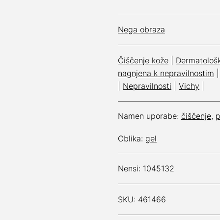
Nega obraza
Čiščenje kože
|
Dermatološ
nagnjena k nepravilnostim
|
Nepravilnosti
|
Vichy
|
Namen uporabe:
čiščenje
,
p
Oblika:
gel
Nensi: 1045132
SKU: 461466