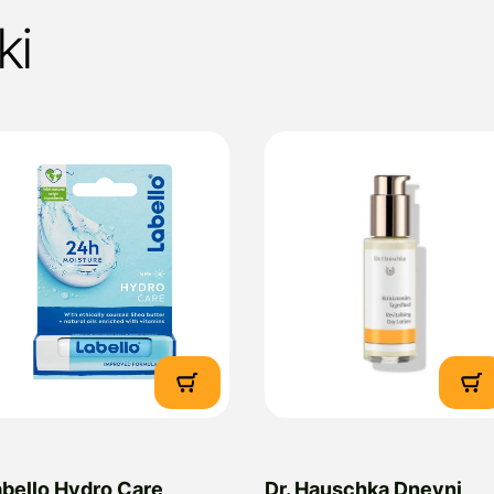
ki
abello Hydro Care
Dr. Hauschka Dnevni