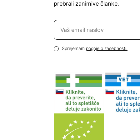
prebrali zanimive članke.
Naročite se na novice
Email naslov
Pogoji zasebnosti
Sprejemam
pogoje o zasebnosti.