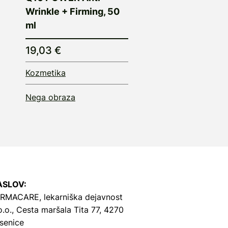
Wrinkle + Firming, 50
ml
19,03 €
Kozmetika
Nega obraza
ASLOV:
RMACARE, lekarniška dejavnost
o.o.,
Cesta maršala Tita 77, 4270
senice