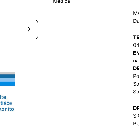
Medica
Ma
Da
T
04
EM
na
DE
Po
So
Sp
DR
S 
Pl