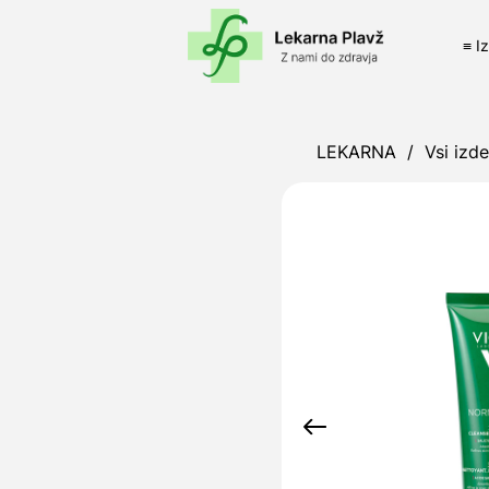
≡ I
LEKARNA
/
Vsi izde