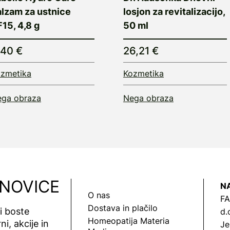
alzam za ustnice
losjon za revitalizacijo,
15, 4,8 g
50 ml
,40 €
26,21 €
zmetika
Kozmetika
ga obraza
Nega obraza
 NOVICE
N
O nas
FA
Dostava in plačilo
vi boste
d.
Homeopatija Materia
ni, akcije in
Je