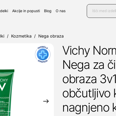
Products
search
zdelki
Akcije in popusti
Blog
O nas
lki
/
Kozmetika
/
Nega obraza
Vichy No
Nega za č
obraza 3v1
občutljivo
nagnjeno 