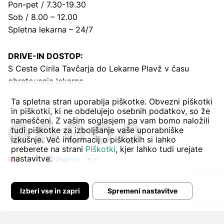
Pon-pet / 7.30-19.30
Sob / 8.00 – 12.00
Spletna lekarna – 24/7
DRIVE-IN DOSTOP:
S Ceste Cirila Tavčarja
do Lekarne Plavž v času
obratovanja lekarne
Ta spletna stran uporablja piškotke. Obvezni piškotki
in piškotki, ki ne obdelujejo osebnih podatkov, so že
nameščeni. Z vašim soglasjem pa vam bomo naložili
tudi piškotke za izboljšanje vaše uporabniške
izkušnje. Več informacij o piškotkih si lahko
preberete na strani
Piškotki
, kjer lahko tudi urejate
nastavitve.
Izberi vse in zapri
Spremeni nastavitve
Avtor:
Pogoji poslovanja
Zasebnost in piškoti