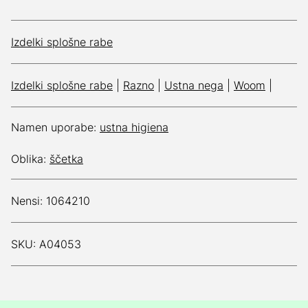
Izdelki splošne rabe
Izdelki splošne rabe
|
Razno
|
Ustna nega
|
Woom
|
Namen uporabe:
ustna higiena
Oblika:
ščetka
Nensi: 1064210
SKU: A04053