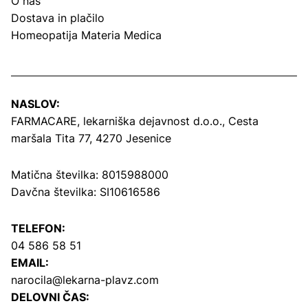
O nas
Dostava in plačilo
Homeopatija Materia Medica
NASLOV:
FARMACARE, lekarniška dejavnost d.o.o.,
Cesta
maršala Tita 77, 4270 Jesenice
Matična številka: 8015988000
Davčna številka: SI10616586
TELEFON:
04 586 58 51
EMAIL:
narocila@lekarna-plavz.com
DELOVNI ČAS: