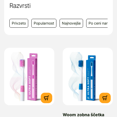
zob in dlesni.
Razvrsti
Vizija podjetja je usmerjena v kakovost in
skrb za uporabnika, zato so ščetke
Privzeto
Popularnost
Najnovejše
Po ceni narašča
izdelane iz varnih, kakovostnih materialov,
ki ne poškodujejo dlesni in omogočajo
dolgo življenjsko dobo.
Proizvajalec:
WOOM SIA, Dzrinavu street
57A – 4, LV-1010, Latvija
Dobavitelj:
Top Pharma d.o.o. Potok pri
Komendi 15, 1218 Komenda, e-mail:
info@toppharma.si
Woom zobna ščetka