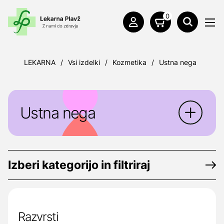
0
LEKARNA
/
Vsi izdelki
/
Kozmetika
/
Ustna nega
Ustna nega
Skrb za ustno zdravje je pomembna v vseh
življenjskih obdobjih. Pri ohranjanju in
Izberi kategorijo in filtriraj
krepitvi ustnega zdravja je pomembna
lastna skrb zanj.
Razvrsti