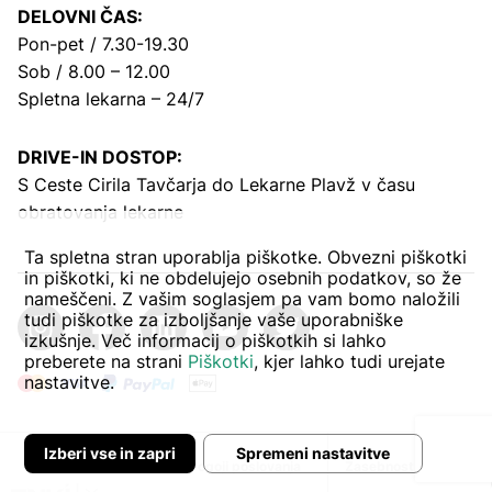
DELOVNI ČAS:
Pon-pet / 7.30-19.30
Sob / 8.00 – 12.00
Spletna lekarna – 24/7
DRIVE-IN DOSTOP:
S Ceste Cirila Tavčarja
do Lekarne Plavž v času
obratovanja lekarne
Ta spletna stran uporablja piškotke. Obvezni piškotki
in piškotki, ki ne obdelujejo osebnih podatkov, so že
nameščeni. Z vašim soglasjem pa vam bomo naložili
tudi piškotke za izboljšanje vaše uporabniške
izkušnje. Več informacij o piškotkih si lahko
preberete na strani
Piškotki
, kjer lahko tudi urejate
nastavitve.
Izberi vse in zapri
Spremeni nastavitve
Avtor:
Pogoji poslovanja
Zasebnost in piškoti