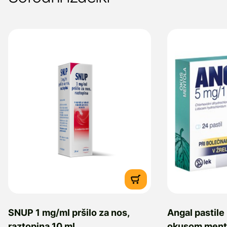
SNUP 1 mg/ml pršilo za nos,
Angal pastile
raztopina 10 ml
okusom mentol