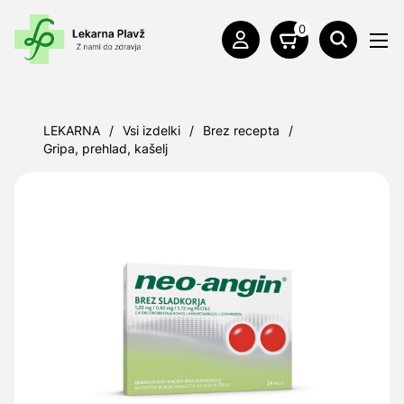
0
LEKARNA
/
Vsi izdelki
/
Brez recepta
/
Gripa, prehlad, kašelj