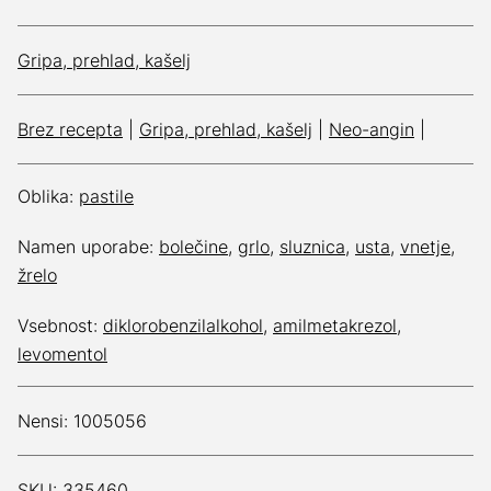
Gripa, prehlad, kašelj
Brez recepta
|
Gripa, prehlad, kašelj
|
Neo-angin
|
Oblika:
pastile
Namen uporabe:
bolečine
,
grlo
,
sluznica
,
usta
,
vnetje
,
žrelo
Vsebnost:
diklorobenzilalkohol
,
amilmetakrezol
,
levomentol
Nensi: 1005056
SKU: 335460