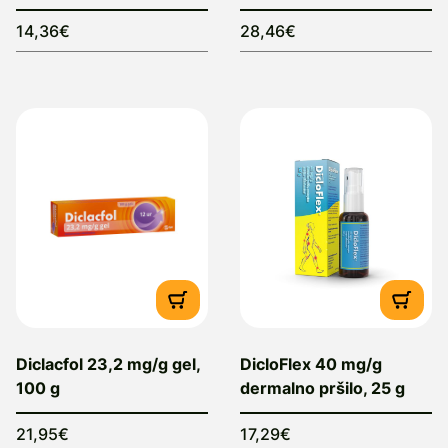
14,36€
28,46€
Diclacfol 23,2 mg/g gel,
DicloFlex 40 mg/g
100 g
dermalno pršilo, 25 g
21,95€
17,29€