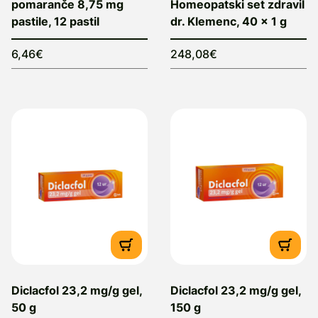
pomaranče 8,75 mg
Homeopatski set zdravil
pastile, 12 pastil
dr. Klemenc, 40 x 1 g
6,46€
248,08€
Diclacfol 23,2 mg/g gel,
Diclacfol 23,2 mg/g gel,
50 g
150 g