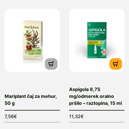
Aspigola 8,75
Mariplant čaj za mehur,
mg/odmerek oralno
50 g
pršilo – raztopina, 15 ml
7,56€
11,32€