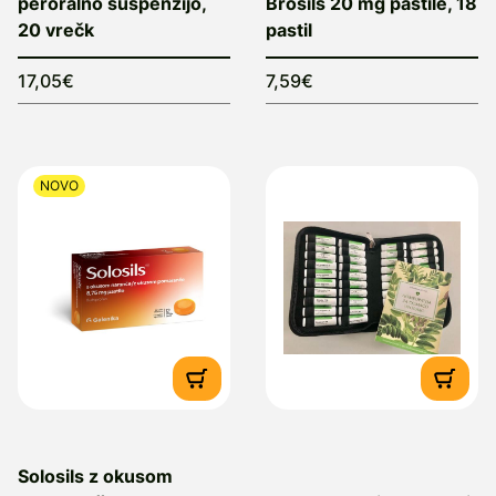
peroralno suspenzijo,
Brosils 20 mg pastile, 18
20 vrečk
pastil
17,05€
7,59€
NOVO
Solosils z okusom