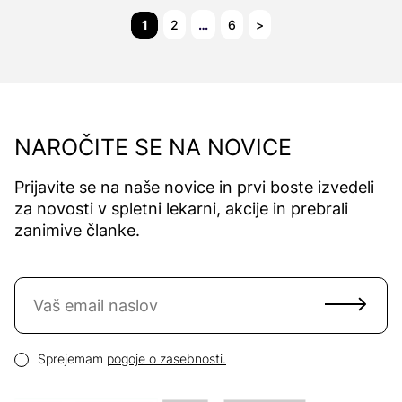
1
2
…
6
>
NAROČITE SE NA NOVICE
Prijavite se na naše novice in prvi boste izvedeli
za novosti v spletni lekarni, akcije in prebrali
zanimive članke.
Naročite se na novice
Email naslov
Pogoji zasebnosti
Sprejemam
pogoje o zasebnosti.