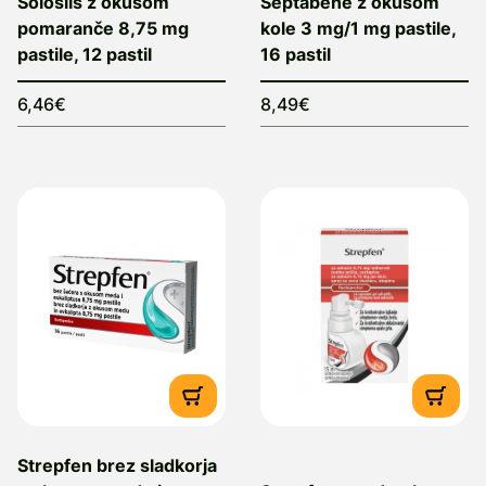
Solosils z okusom
Septabene z okusom
pomaranče 8,75 mg
kole 3 mg/1 mg pastile,
pastile, 12 pastil
16 pastil
6,46€
8,49€
Strepfen brez sladkorja