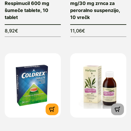
Respimucil 600 mg
mg/30 mg zrnca za
šumeče tablete, 10
peroralno suspenzijo,
tablet
10 vrečk
8,92€
11,06€