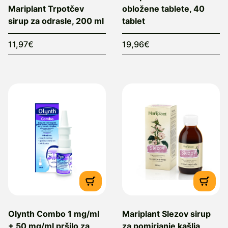
Mariplant Trpotčev
obložene tablete, 40
sirup za odrasle, 200 ml
tablet
11,97€
19,96€
Olynth Combo 1 mg/ml
Mariplant Slezov sirup
+ 50 mg/ml pršilo za
za pomirjanje kašlja,