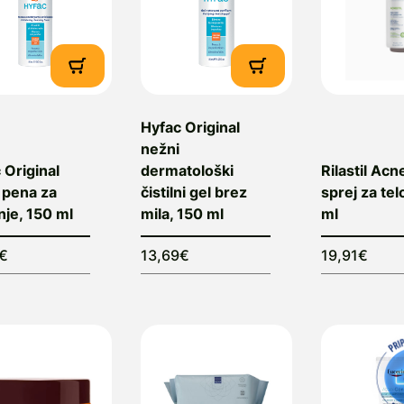
Hyfac Original
nežni
 Original
dermatološki
Rilastil Acne
g pena za
čistilni gel brez
sprej za tel
nje, 150 ml
mila, 150 ml
ml
7€
13,69€
19,91€