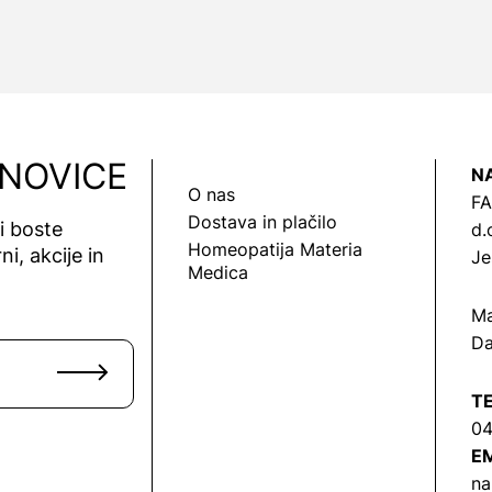
 NOVICE
N
O nas
FA
Dostava in plačilo
vi boste
d.
Homeopatija Materia
ni, akcije in
Je
Medica
Ma
Da
T
04
EM
na