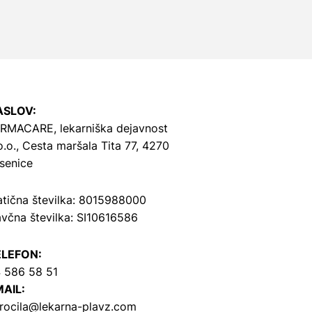
ASLOV:
RMACARE, lekarniška dejavnost
o.o.,
Cesta maršala Tita 77, 4270
senice
tična številka: 8015988000
včna številka: SI10616586
ELEFON:
 586 58 51
AIL:
rocila@lekarna-plavz.com