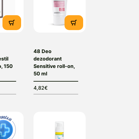
48 Deo
stil
dezodorant
o, 150
Sensitive roll-on,
50 ml
4,82€