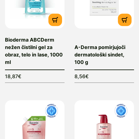
Bioderma ABCDerm
nežen čistilni gel za
A-Derma pomirjujoči
obraz, telo in lase, 1000
dermatološki sindet,
ml
100 g
18,87€
8,56€