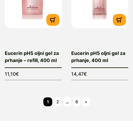
Eucerin pH5 oljni gel za
Eucerin pH5 oljni gel za
prhanje – refill, 400 ml
prhanje, 400 ml
11,10€
14,47€
1
2
…
6
>