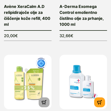
Avène XeraCalm A.D
A-Derma Exomega
relipidirajoče olje za
Control emolientno
čiščenje kože refill, 400
čistilno olje za prhanje,
ml
1000 ml
20,00€
32,66€