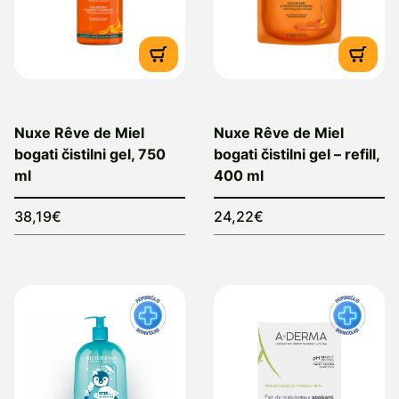
Nuxe Rêve de Miel
Nuxe Rêve de Miel
bogati čistilni gel, 750
bogati čistilni gel – refill,
ml
400 ml
38,19€
24,22€