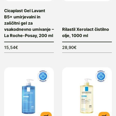
Cicaplast Gel Lavant
B5+ umirjevalni in
zaščitni gel za
vsakodnevno umivanje –
Rilastil Xerolact čistilno
La Roche-Posay, 200 ml
olje, 1000 ml
15,54€
28,90€