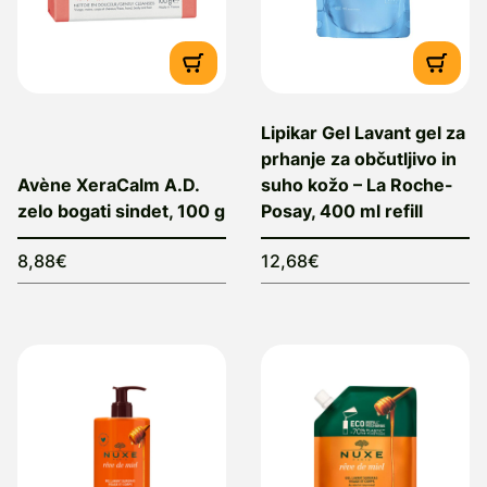
Lipikar Gel Lavant gel za
prhanje za občutljivo in
Avène XeraCalm A.D.
suho kožo – La Roche-
zelo bogati sindet, 100 g
Posay, 400 ml refill
8,88€
12,68€