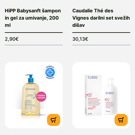
HiPP Babysanft šampon
Caudalie Thé des
in gel za umivanje, 200
Vignes darilni set svežih
ml
dišav
2,90€
30,13€