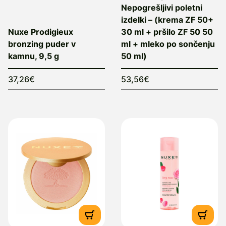
obraz, telo in lase vsebuje sedem
Nepogrešljivi poletni
dragocenih rastlinskih olj (tsubaki, argan,
izdelki – (krema ZF 50+
makadamija, boraga, kamelija, lešnik in
Nuxe Prodigieux
30 ml + pršilo ZF 50 50
sladki mandelj) ter je na voljo tudi v različici
bronzing puder v
ml + mleko po sončenju
kamnu, 9,5 g
50 ml)
z nežnimi bleščicami.
Dobavitelj:
Bomerx d.o.o., Gasilska cesta
37,26€
53,56€
16, 1290, Grosuplje, Slovenija, e-mail:
info@bomerx.si.
Proizvajalec in odgovorna oseba:
Nuxe, 127 rue d’Aguesseau, 92100
Boulogne-Billancourt, Francija.