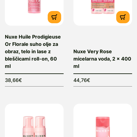
Nuxe Huile Prodigieuse
Or Florale suho olje za
obraz, telo in lase z
Nuxe Very Rose
bleščicami roll-on, 60
micelarna voda, 2 x 400
ml
ml
38,66€
44,76€