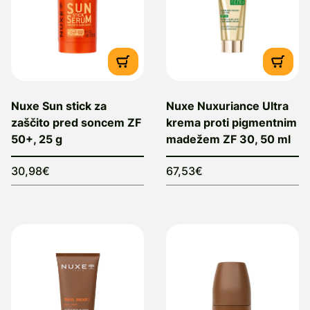
Nuxe Sun stick za
Nuxe Nuxuriance Ultra
zaščito pred soncem ZF
krema proti pigmentnim
50+, 25 g
madežem ZF 30, 50 ml
30,98€
67,53€