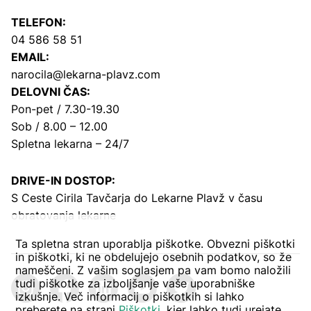
TELEFON:
04 586 58 51
EMAIL:
narocila@lekarna-plavz.com
DELOVNI ČAS:
Pon-pet / 7.30-19.30
Sob / 8.00 – 12.00
Spletna lekarna – 24/7
DRIVE-IN DOSTOP:
S Ceste Cirila Tavčarja
do Lekarne Plavž v času
obratovanja lekarne
Ta spletna stran uporablja piškotke. Obvezni piškotki
in piškotki, ki ne obdelujejo osebnih podatkov, so že
nameščeni. Z vašim soglasjem pa vam bomo naložili
tudi piškotke za izboljšanje vaše uporabniške
izkušnje. Več informacij o piškotkih si lahko
preberete na strani
Piškotki
, kjer lahko tudi urejate