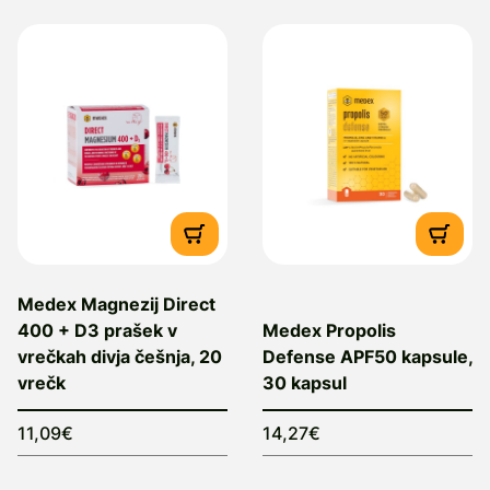
odgovornim kar za tretjino svetovne
proizvodnje hrane.
Medex je eden vodilnih evropskih
proizvajalcev prehranskih dopolnil na
osnovi čebeljih pridelkov in drugih naravnih
sestavin.
S ponudbo naravnih, kakovostnih in varnih
prehranskih dopolnil Medex skrbi za
zdravje in dobro počutje v vseh življenjskih
obdobjih.
Medex Magnezij Direct
400 + D3 prašek v
Medex Propolis
Proizvajalec: Medex d.o.o.
, Linhartova
vrečkah divja češnja, 20
Defense APF50 kapsule,
cesta 49 A, 1000 Ljubljana, Slovenija, e-
vrečk
30 kapsul
mail: info@medex.si
11,09€
14,27€
Dobavitelj:
Medex d.o.o., Linhartova cesta
49 A, 1000 Ljubljana, Slovenija, e-mail: