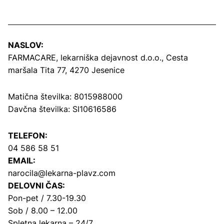
NASLOV:
FARMACARE, lekarniška dejavnost d.o.o.,
Cesta
maršala Tita 77, 4270 Jesenice
Matična številka: 8015988000
Davčna številka: SI10616586
TELEFON:
04 586 58 51
EMAIL:
narocila@lekarna-plavz.com
DELOVNI ČAS:
Pon-pet / 7.30-19.30
Sob / 8.00 – 12.00
Spletna lekarna – 24/7