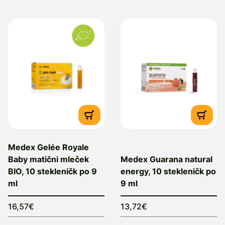
Medex Gelée Royale
Baby matični mleček
Medex Guarana natural
BIO, 10 stekleničk po 9
energy, 10 stekleničk po
ml
9 ml
16,57€
13,72€