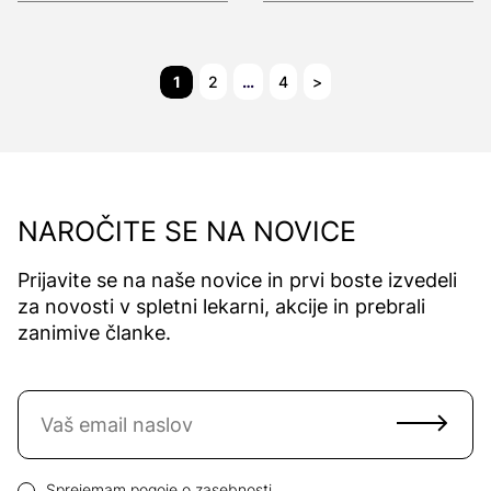
1
2
…
4
>
NAROČITE SE NA NOVICE
Prijavite se na naše novice in prvi boste izvedeli
za novosti v spletni lekarni, akcije in prebrali
zanimive članke.
Naročite se na novice
Email naslov
Pogoji zasebnosti
Sprejemam
pogoje o zasebnosti.