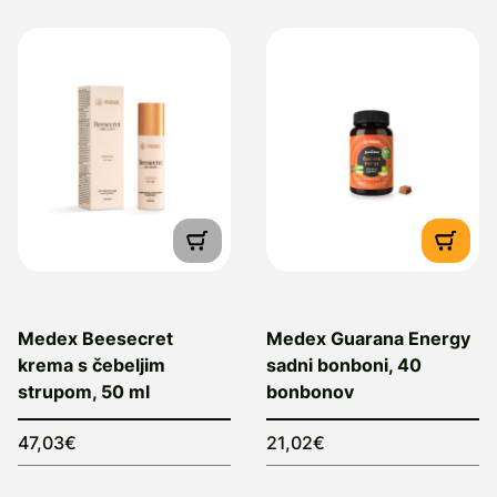
info@medex.si
Informacije o proizvajalcu – Elektronski
kontaktni naslov in telefonska
številka:
info@medex.si; tel: 01 475 7500
Medex Beesecret
Medex Guarana Energy
krema s čebeljim
sadni bonboni, 40
strupom, 50 ml
bonbonov
47,03€
21,02€