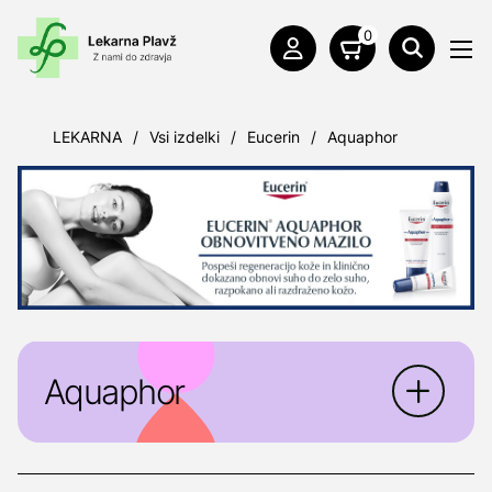
0
LEKARNA
/
Vsi izdelki
/
Eucerin
/
Aquaphor
Aquaphor