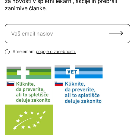
za novosti v spletni lekarni, akcije in prebrali
zanimive članke.
Naročite se na novice
Email naslov
Pogoji zasebnosti
Sprejemam
pogoje o zasebnosti.