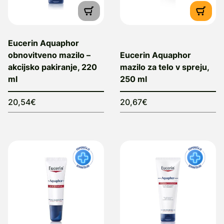
Eucerin Aquaphor
obnovitveno mazilo –
Eucerin Aquaphor
akcijsko pakiranje, 220
mazilo za telo v spreju,
ml
250 ml
20,54€
20,67€