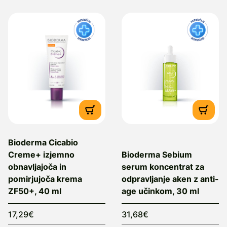
Bioderma Cicabio
Creme+ izjemno
Bioderma Sebium
obnavljajoča in
serum koncentrat za
pomirjujoča krema
odpravljanje aken z anti-
ZF50+, 40 ml
age učinkom, 30 ml
17,29€
31,68€