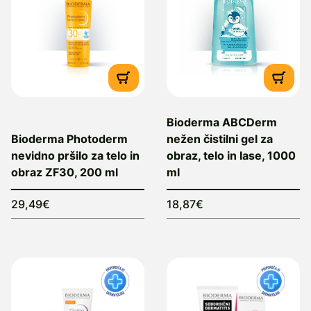
Bioderma ABCDerm
Bioderma Photoderm
nežen čistilni gel za
nevidno pršilo za telo in
obraz, telo in lase, 1000
obraz ZF30, 200 ml
ml
29,49€
18,87€