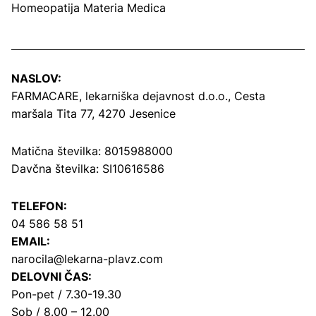
Homeopatija Materia Medica
NASLOV:
FARMACARE, lekarniška dejavnost d.o.o.,
Cesta
maršala Tita 77, 4270 Jesenice
Matična številka: 8015988000
Davčna številka: SI10616586
TELEFON:
04 586 58 51
EMAIL:
narocila@lekarna-plavz.com
DELOVNI ČAS:
Pon-pet / 7.30-19.30
Sob / 8.00 – 12.00