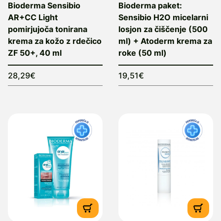
Bioderma Sensibio
Bioderma paket:
AR+CC Light
Sensibio H2O micelarni
pomirjujoča tonirana
losjon za čiščenje (500
krema za kožo z rdečico
ml) + Atoderm krema za
ZF 50+, 40 ml
roke (50 ml)
28,29€
19,51€