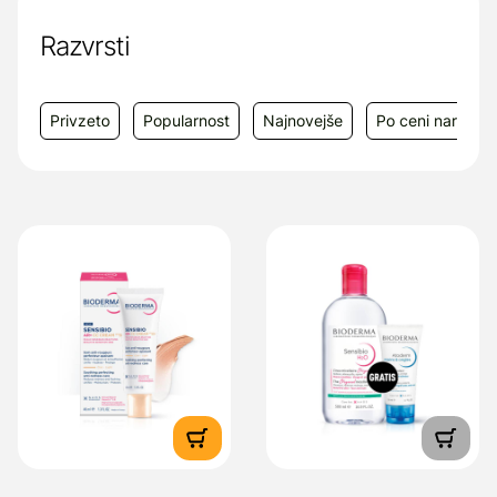
uravnotežene kože.
Razvrsti
Proizvajalec:
Laboratoire Bioderma, 141 Cr
Gambetta, 69003 Lyon, Francija
Privzeto
Popularnost
Najnovejše
Po ceni narašča
Dobavitelj:
Sabex d.o.o., Poslovna cona A
18, 4208 Šenčur, e-mail: info@sabex-
international.com