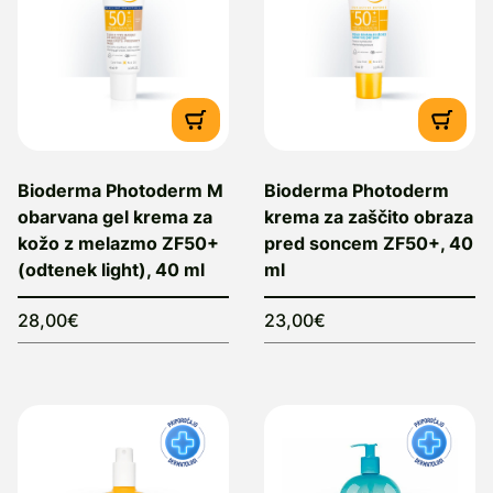
Bioderma Photoderm M
Bioderma Photoderm
obarvana gel krema za
krema za zaščito obraza
kožo z melazmo ZF50+
pred soncem ZF50+, 40
(odtenek light), 40 ml
ml
28,00€
23,00€