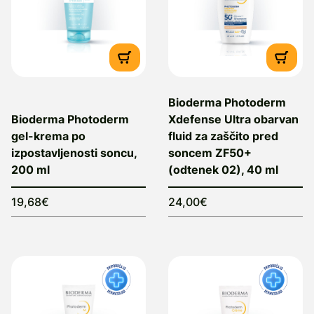
Bioderma Photoderm
Bioderma Photoderm
Xdefense Ultra obarvan
gel-krema po
fluid za zaščito pred
izpostavljenosti soncu,
soncem ZF50+
200 ml
(odtenek 02), 40 ml
19,68€
24,00€