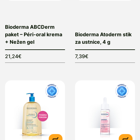
Bioderma ABCDerm
paket – Péri-oral krema
Bioderma Atoderm stik
+ Nežen gel
za ustnice, 4 g
21,24€
7,39€