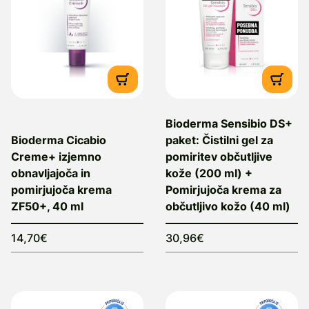
Bioderma Sensibio DS+
Bioderma Cicabio
paket: Čistilni gel za
Creme+ izjemno
pomiritev občutljive
obnavljajoča in
kože (200 ml) +
pomirjujoča krema
Pomirjujoča krema za
ZF50+, 40 ml
občutljivo kožo (40 ml)
14,70€
30,96€