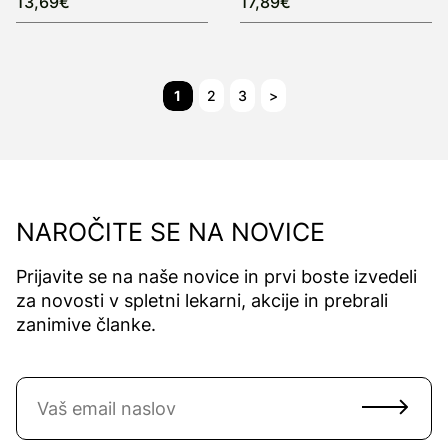
13,69€
17,89€
1
2
3
>
NAROČITE SE NA NOVICE
Prijavite se na naše novice in prvi boste izvedeli
za novosti v spletni lekarni, akcije in prebrali
zanimive članke.
Naročite se na novice