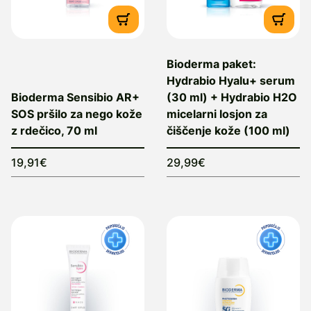
Bioderma paket:
Hydrabio Hyalu+ serum
Bioderma Sensibio AR+
(30 ml) + Hydrabio H2O
SOS pršilo za nego kože
micelarni losjon za
z rdečico, 70 ml
čiščenje kože (100 ml)
19,91€
29,99€