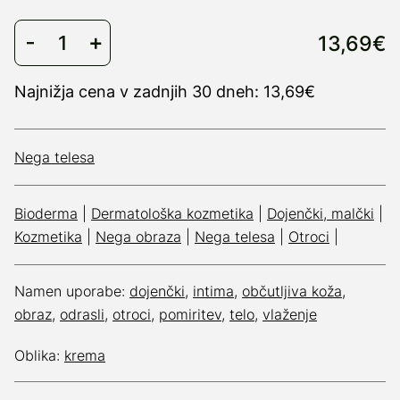
13,69€
Najnižja cena v zadnjih 30 dneh: 13,69€
Nega telesa
Bioderma
|
Dermatološka kozmetika
|
Dojenčki, malčki
|
Kozmetika
|
Nega obraza
|
Nega telesa
|
Otroci
|
Namen uporabe:
dojenčki
,
intima
,
občutljiva koža
,
obraz
,
odrasli
,
otroci
,
pomiritev
,
telo
,
vlaženje
Oblika:
krema