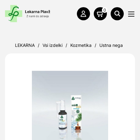
0
LEKARNA
/
Vsi izdelki
/
Kozmetika
/
Ustna nega