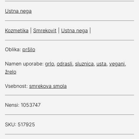
Ustna nega
Kozmetika
|
Smrekovit
|
Ustna nega
|
Oblika:
pršilo
Namen uporabe:
grlo
,
odrasli
,
sluznica
,
usta
,
vegani
,
žrelo
Vsebnost:
smrekova smola
Nensi: 1053747
SKU: 517925