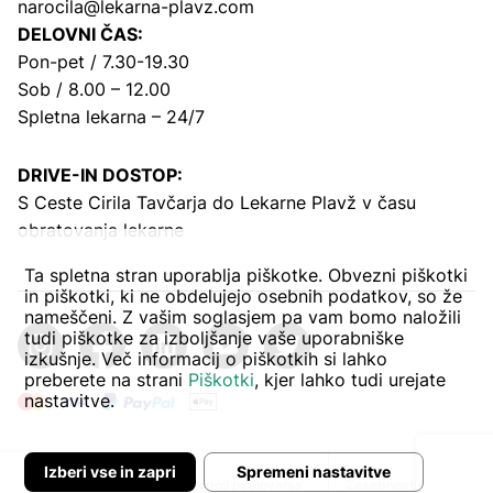
narocila@lekarna-plavz.com
DELOVNI ČAS:
Pon-pet / 7.30-19.30
Sob / 8.00 – 12.00
Spletna lekarna – 24/7
DRIVE-IN DOSTOP:
S Ceste Cirila Tavčarja
do Lekarne Plavž v času
obratovanja lekarne
Ta spletna stran uporablja piškotke. Obvezni piškotki
in piškotki, ki ne obdelujejo osebnih podatkov, so že
nameščeni. Z vašim soglasjem pa vam bomo naložili
tudi piškotke za izboljšanje vaše uporabniške
izkušnje. Več informacij o piškotkih si lahko
preberete na strani
Piškotki
, kjer lahko tudi urejate
nastavitve.
Izberi vse in zapri
Spremeni nastavitve
Avtor:
Pogoji poslovanja
Zasebnost in piškoti