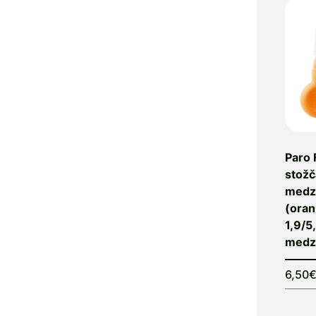
Atrix
Attends
Audevard
Auridol
Autan
Avitale
Avène
Ayursana
Paro 
B. Braun
stožč
Baby Check
medz
Baby-Vac
(oran
1,9/5
BapScarCare
medz
Basica
Bausch &
6,50
Lomb
Bayer
Bebivita