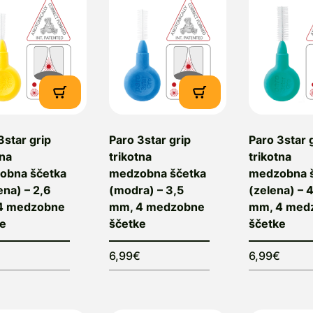
3star grip
Paro 3star grip
Paro 3star 
tna
trikotna
trikotna
obna ščetka
medzobna ščetka
medzobna 
na) – 2,6
(modra) – 3,5
(zelena) – 
4 medzobne
mm, 4 medzobne
mm, 4 med
ke
ščetke
ščetke
€
6,99€
6,99€