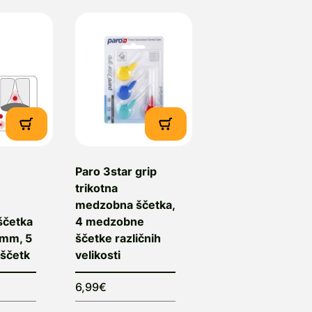
Paro 3star grip
trikotna
medzobna ščetka,
ščetka
4 medzobne
 mm, 5
ščetke različnih
ščetk
velikosti
6,99€