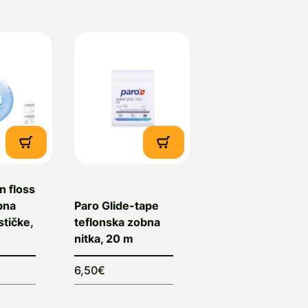
n floss
bna
Paro Glide-tape
stičke,
teflonska zobna
nitka, 20 m
6,50€