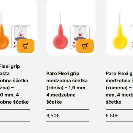
Flexi grip
asta
Paro Flexi grip
Paro Flexi g
obna ščetka
medzobna ščetka
medzobna 
žna) –
(rdeča) – 1,9 mm,
(rumena) – 
,0 mm, 4
4 medzobne
mm, 4 med
obne ščetke
ščetke
ščetke
€
6,50€
6,50€