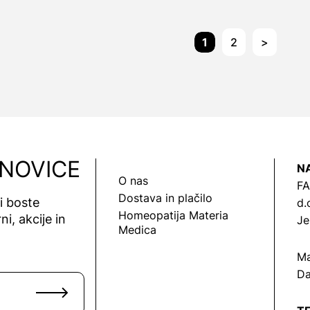
1
2
>
 NOVICE
N
O nas
FA
Dostava in plačilo
vi boste
d.
Homeopatija Materia
ni, akcije in
Je
Medica
Ma
Da