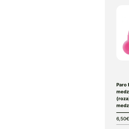
Beculax
Becutan
Belinal
Bellavie
Synbioceutical
Belupo
Ben's
Bergland
Berry
Bio Strath
Bio-Kult
Paro 
Bio-Oil
medz
BioGaia
(roza
medz
BioKap
BioXtra
6,50
Bioandina