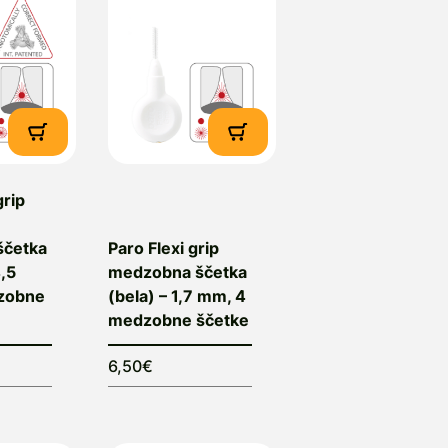
grip
ščetka
Paro Flexi grip
4,5
medzobna ščetka
zobne
(bela) – 1,7 mm, 4
medzobne ščetke
6,50€