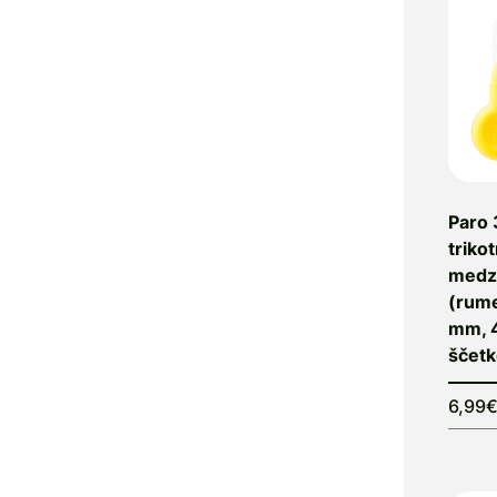
AnaMel
Antiartrozin
Antinol
AnxioFREE
Apomedica
Apta Medica
Aptamil
Paro 
Aqtivo
triko
Sport
medz
AquaUltra
(rume
Arkopharma
mm, 
Aromatrip
ščet
Ars Pharmae
Ascolip
6,99
Asonor
Aspumex
AstraVita