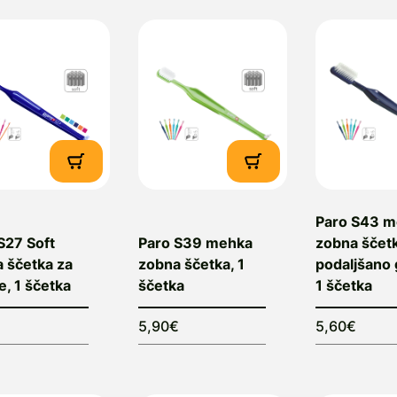
Paro S43 
S27 Soft
Paro S39 mehka
zobna ščetk
 ščetka za
zobna ščetka, 1
podaljšano 
e, 1 ščetka
ščetka
1 ščetka
€
5,90€
5,60€