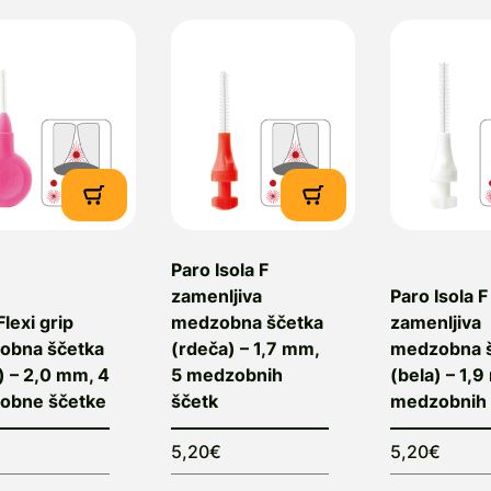
Paro Isola F
zamenljiva
Paro Isola F
Flexi grip
medzobna ščetka
zamenljiva
obna ščetka
(rdeča) – 1,7 mm,
medzobna 
) – 2,0 mm, 4
5 medzobnih
(bela) – 1,9
obne ščetke
ščetk
medzobnih 
€
5,20€
5,20€