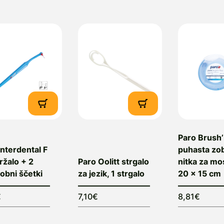
Paro Brush’
Interdental F
puhasta zo
držalo + 2
Paro Oolitt strgalo
nitka za mo
bni ščetki
za jezik, 1 strgalo
20 x 15 cm
€
7,10€
8,81€