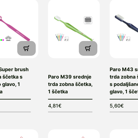
Super brush
Paro M43 s
 ščetka s
Paro M39 srednje
trda zobna 
 glavo, 1
trda zobna ščetka,
s podaljšan
a
1 ščetka
glavo, 1 šče
4,81€
5,60€