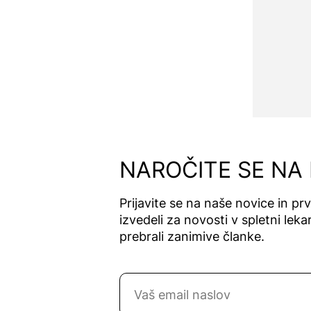
Biobalance
Bioclin
Bioderma
Bioiberica
Biojoux
Bionect
Bionime
Bionorica
Biorela
NAROČITE SE NA
Biotop
Biotta
Prijavite se na naše novice in pr
Blend-a-
izvedeli za novosti v spletni lekar
dent
prebrali zanimive članke.
Blepha Cura
Blooms
Blue Cap
Naročite se na novice
Bluem