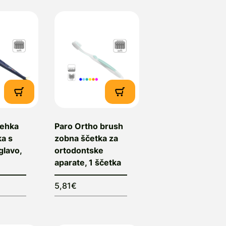
mehka
Paro Ortho brush
a s
zobna ščetka za
glavo,
ortodontske
aparate, 1 ščetka
5,81€