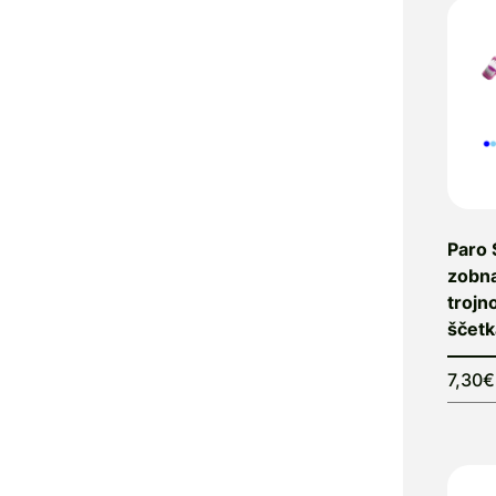
Alfavet
Alga Maris
Algea
Algena
Alhydran
Alkaloid
Allergan
Allergika
Paro 
Allergodil
zobna
Allgaier
trojno
Allpresan
ščetk
Almadea
Almapharm
7,30€
AloeDent
Alter
Heideschäfer
Amos Vital