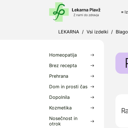
≡ I
LEKARNA
/
Vsi izdelki
/
Blag
Homeopatija
Brez recepta
Prehrana
P
Dom in prosti čas
z
z
Dopolnila
P
Kozmetika
Ra
Nosečnost in
D
otrok