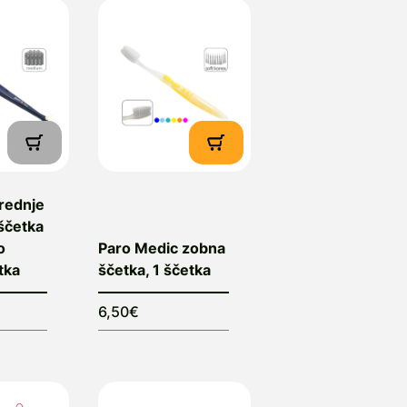
rednje
ščetka
o
Paro Medic zobna
tka
ščetka, 1 ščetka
6,50€