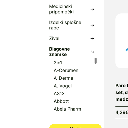
Medicinski
pripomočki
Izdelki splošne
rabe
Živali
Blagovne
znamke
2in1
A-Cerumen
A-Derma
Paro 
A. Vogel
set, 
A313
medzo
Abbott
Abela Pharm
4,29
Abena
Aboca