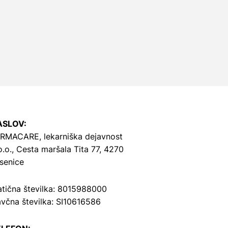
ASLOV:
RMACARE, lekarniška dejavnost
o.o.,
Cesta maršala Tita 77, 4270
senice
tična številka: 8015988000
včna številka: SI10616586