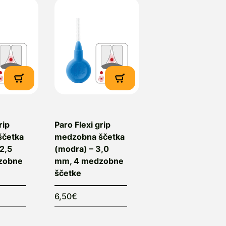
rip
Paro Flexi grip
ščetka
medzobna ščetka
2,5
(modra) – 3,0
zobne
mm, 4 medzobne
ščetke
6,50€