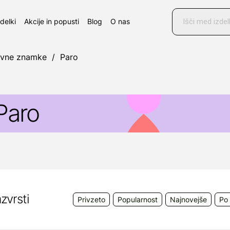
Products
search
zdelki
Akcije in popusti
Blog
O nas
ovne znamke
/
Paro
Paro
aro
je blagovna znamka izdelkov za nego ustne votline.
obne ščetke, medzobne ščetke, zobne paste, ustne 
a učinkovito in temeljito nego zob in dlesni.
roizvajalec
: Esro AG, Dorfstrasse 143, CH 8802 Kilc
zvrsti
Privzeto
Popularnost
Najnovejše
Po 
obavitelj:
Leksana d.o.o., Zajčevi dvori 16, 1000 Ljubl