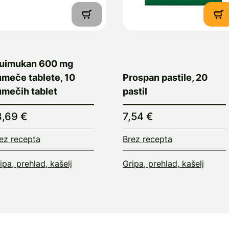
luimukan 600 mg
umeče tablete, 10
Prospan pastile, 20
umečih tablet
pastil
3,69 €
7,54 €
ez recepta
Brez recepta
ipa, prehlad, kašelj
Gripa, prehlad, kašelj