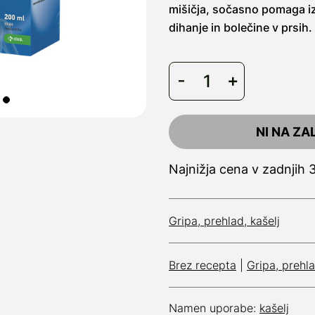
mišičja, sočasno pomaga izk
dihanje in bolečine v prsih.
NI NA ZA
Najnižja cena v zadnjih 
Gripa, prehlad, kašelj
Brez recepta
|
Gripa, prehla
Namen uporabe:
kašelj