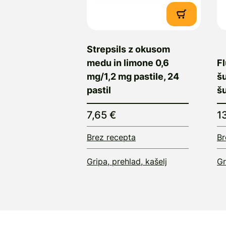
Strepsils z okusom
medu in limone 0,6
F
mg/1,2 mg pastile, 24
š
pastil
š
7,65 €
1
Brez recepta
Br
Gripa, prehlad, kašelj
Gr