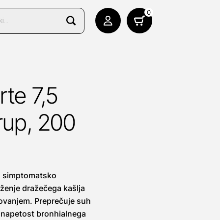
0
rte 7,5
rup, 200
za simptomatsko
laženje dražečega kašlja
elovanjem. Preprečuje suh
e napetost bronhialnega