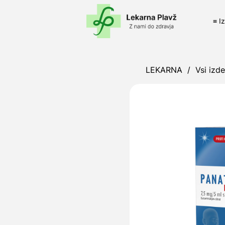
≡ I
LEKARNA
/
Vsi izde