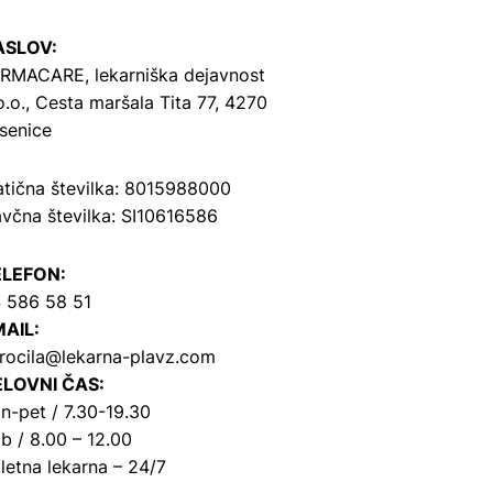
ASLOV:
RMACARE, lekarniška dejavnost
o.o.,
Cesta maršala Tita 77, 4270
senice
tična številka: 8015988000
včna številka: SI10616586
ELEFON:
 586 58 51
AIL:
rocila@lekarna-plavz.com
LOVNI ČAS:
n-pet / 7.30-19.30
b / 8.00 – 12.00
letna lekarna – 24/7