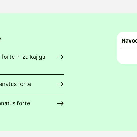
e
Navod
 forte in za kaj ga
anatus forte
anatus forte