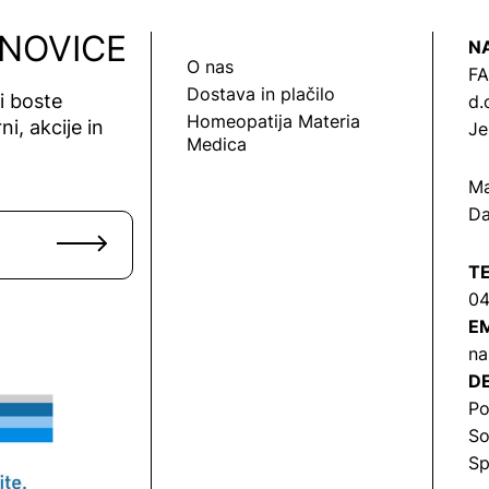
 NOVICE
N
O nas
FA
Dostava in plačilo
vi boste
d.
Homeopatija Materia
ni, akcije in
Je
Medica
Ma
Da
T
04
EM
na
DE
Po
So
Sp