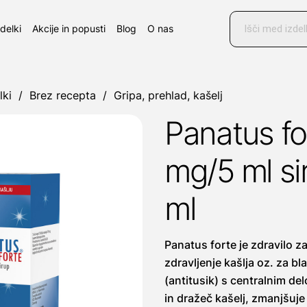
Products
search
zdelki
Akcije in popusti
Blog
O nas
lki
/
Brez recepta
/
Gripa, prehlad, kašelj
Panatus fo
mg/5 ml si
ml
Panatus forte je zdravilo 
zdravljenje kašlja oz. za b
(antitusik) s centralnim d
in dražeč kašelj, zmanjšuj