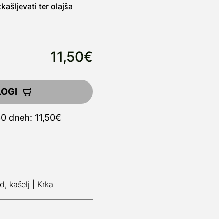
ašljevati ter olajša
11,50€
LOGI
30 dneh: 11,50€
d, kašelj
|
Krka
|