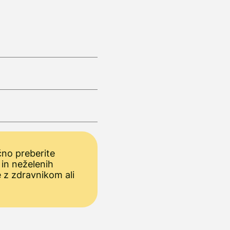
no preberite
 in neželenih
e z zdravnikom ali