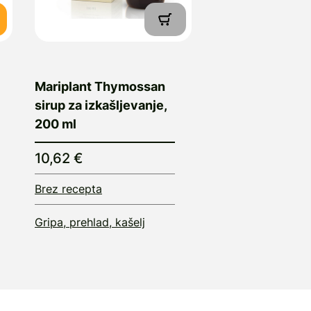
Mariplant Thymossan
sirup za izkašljevanje,
200 ml
10,62 €
Brez recepta
Gripa, prehlad, kašelj