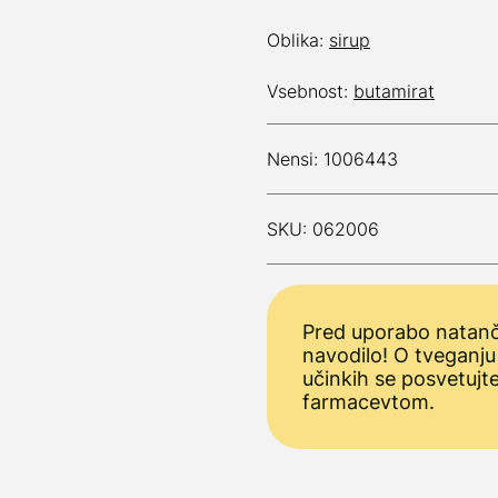
Oblika:
sirup
Vsebnost:
butamirat
Nensi: 1006443
SKU: 062006
Pred uporabo natanč
navodilo! O tveganju
učinkih se posvetujt
farmacevtom.