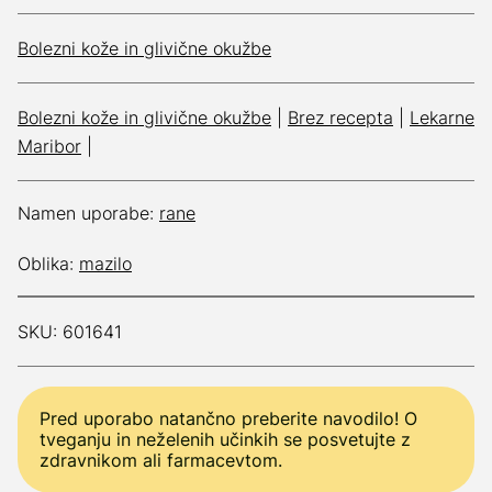
Bolezni kože in glivične okužbe
Bolezni kože in glivične okužbe
|
Brez recepta
|
Lekarne
Maribor
|
Namen uporabe:
rane
Oblika:
mazilo
SKU: 601641
Pred uporabo natančno preberite navodilo! O
tveganju in neželenih učinkih se posvetujte z
zdravnikom ali farmacevtom.