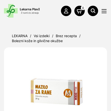
0
LEKARNA
/
Vsi izdelki
/
Brez recepta
/
Bolezni kože in glivične okužbe