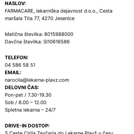
NASLOV:
FARMACARE, lekarniška dejavnost d.o.o.,
Cesta
maršala Tita 77, 4270 Jesenice
Matična številka: 8015988000
Davčna številka: SI10616586
TELEFON:
04 586 58 51
EMAIL:
narocila@lekarna-plavz.com
DELOVNI ČAS:
Pon-pet / 7.30-19.30
Sob / 8.00 – 12.00
Spletna lekarna – 24/7
DRIVE-IN DOSTOP:
S Ceste Cirila Tavčarja
do Lekarne Plavž v času