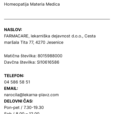
Homeopatija Materia Medica
NASLOV:
FARMACARE, lekarniška dejavnost d.o.o.,
Cesta
maršala Tita 77, 4270 Jesenice
Matična številka: 8015988000
Davčna številka: SI10616586
TELEFON:
04 586 58 51
EMAIL:
narocila@lekarna-plavz.com
DELOVNI ČAS:
Pon-pet / 7.30-19.30
Sob / 8.00 – 12.00