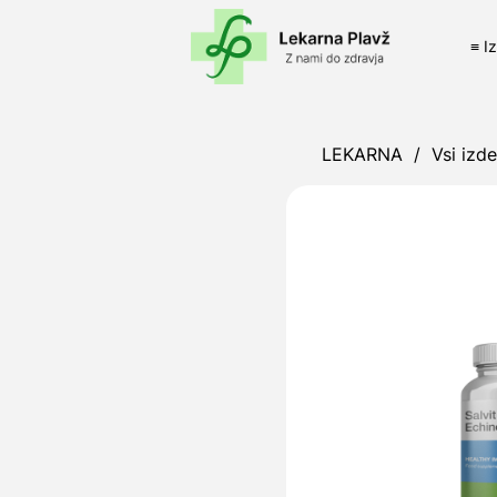
≡ I
LEKARNA
/
Vsi izde