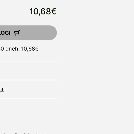
10,68€
LOGI
30 dneh: 10,68€
it
|