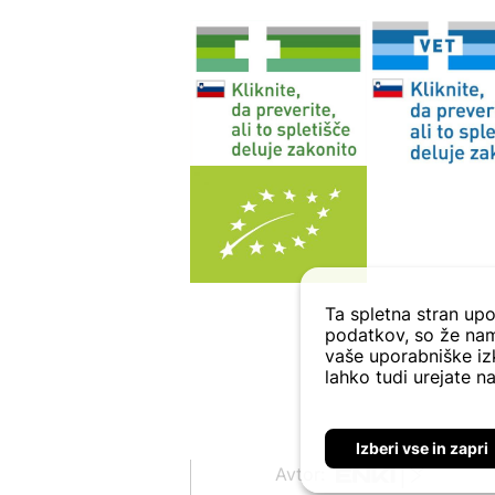
Ta spletna stran upo
podatkov, so že nam
vaše uporabniške izk
lahko tudi urejate na
Izberi vse in zapri
Avtor: