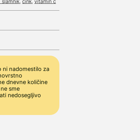
i slamnik
,
cink
,
vitamin c
 ni nadomestilo za
novrstno
ne dnevne količine
 ne sme
ati nedosegljivo