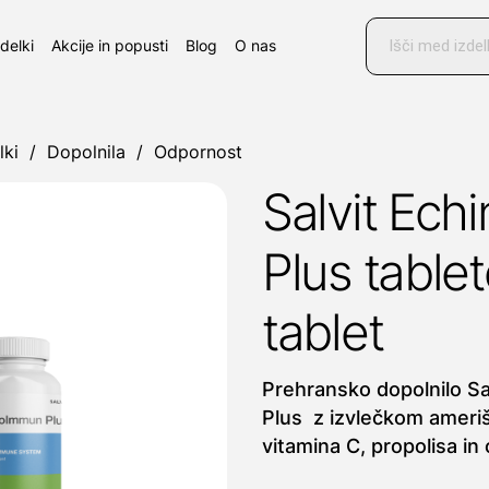
Products
search
zdelki
Akcije in popusti
Blog
O nas
lki
/
Dopolnila
/
Odpornost
Salvit Ec
Plus tablet
tablet
Prehransko dopolnilo S
Plus z izvlečkom ameri
vitamina C, propolisa in 