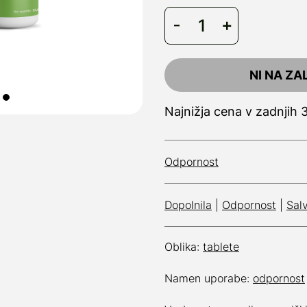
NI NA ZA
Najnižja cena v zadnjih 
Odpornost
Dopolnila
|
Odpornost
|
Salv
Oblika:
tablete
Namen uporabe:
odpornost