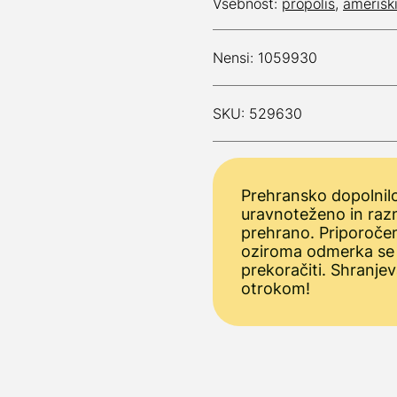
Vsebnost:
propolis
,
amerišk
Nensi: 1059930
SKU: 529630
Prehransko dopolnilo
uravnoteženo in raz
prehrano. Priporoče
oziroma odmerka se
prekoračiti. Shranjev
otrokom!