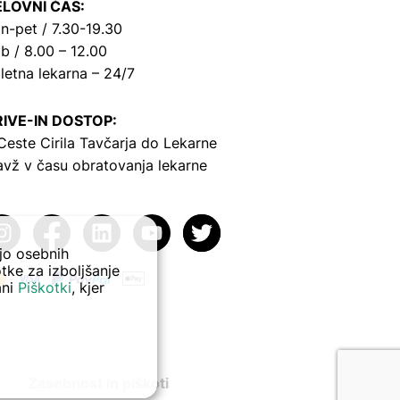
LOVNI ČAS:
n-pet / 7.30-19.30
b / 8.00 – 12.00
letna lekarna – 24/7
IVE-IN DOSTOP:
Ceste Cirila Tavčarja
do Lekarne
avž v času obratovanja lekarne
ejo osebnih
tke za izboljšanje
ani
Piškotki
, kjer
Zasebnost in piškoti