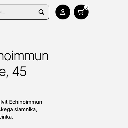
0
hinoimmun
e, 45
alvit Echinoimmun
škega slamnika,
cinka.