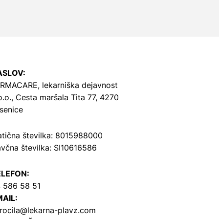
ASLOV:
RMACARE, lekarniška dejavnost
o.o.,
Cesta maršala Tita 77, 4270
senice
tična številka: 8015988000
včna številka: SI10616586
ELEFON:
 586 58 51
AIL:
rocila@lekarna-plavz.com