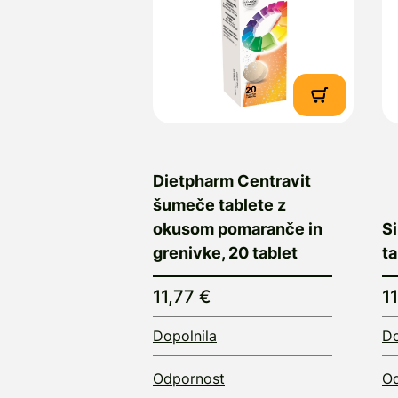
Dietpharm Centravit
šumeče tablete z
okusom pomaranče in
Si
grenivke, 20 tablet
ta
11,77 €
1
Dopolnila
Do
Odpornost
Od