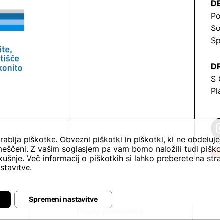
DE
Po
So
Sp
DR
S 
Pl
rablja piškotke. Obvezni piškotki in piškotki, ki ne obdeluj
eščeni. Z vašim soglasjem pa vam bomo naložili tudi piško
ušnje. Več informacij o piškotkih si lahko preberete na str
stavitve.
Spremeni nastavitve
Pogoji poslovanja