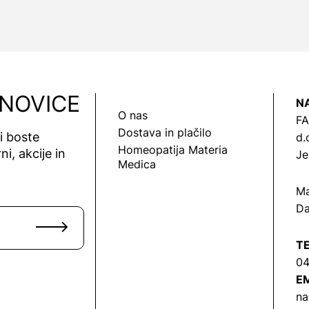
 NOVICE
N
O nas
FA
Dostava in plačilo
vi boste
d.
Homeopatija Materia
ni, akcije in
Je
Medica
Ma
Da
T
04
EM
na