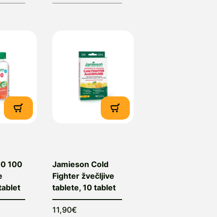
0 100
Jamieson Cold
e
Fighter žvečljive
tablet
tablete, 10 tablet
11,90€