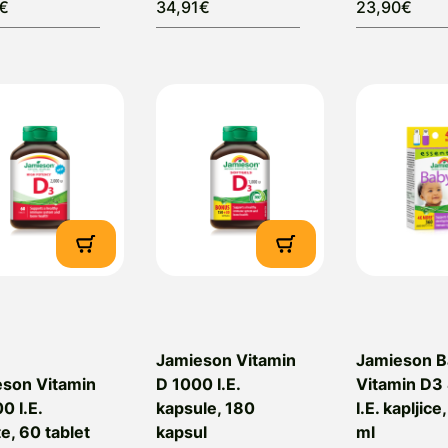
9€
34,91€
23,90€
Jamieson Vitamin
Jamieson B
son Vitamin
D 1000 I.E.
Vitamin D3
0 I.E.
kapsule, 180
I.E. kapljice,
te, 60 tablet
kapsul
ml