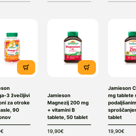
eson
Jamieson C
-3 žvečljivi
Jamieson
mg tablete 
ni za otroke
Magnezij 200 mg
podaljšani
rasle, 90
+ vitamini B
sproščanje
onov
tablete, 50 tablet
tablet
0€
19,90€
19,90€