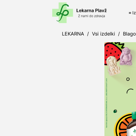
≡ I
LEKARNA
/
Vsi izdelki
/
Blag