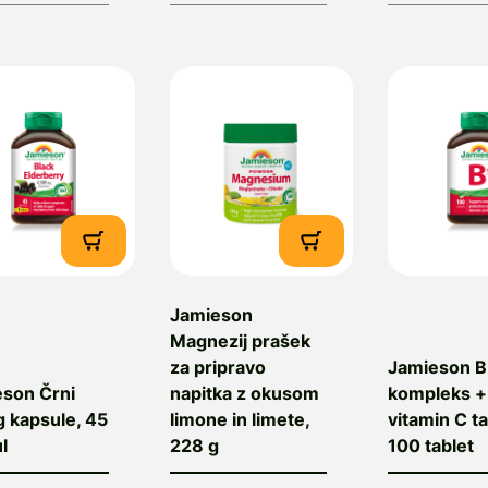
Jamieson
Magnezij prašek
za pripravo
Jamieson B
son Črni
napitka z okusom
kompleks +
 kapsule, 45
limone in limete,
vitamin C ta
l
228 g
100 tablet