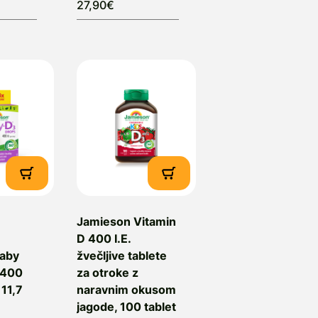
27,90€
Jamieson Vitamin
D 400 I.E.
aby
žvečljive tablete
 400
za otroke z
 11,7
naravnim okusom
jagode, 100 tablet