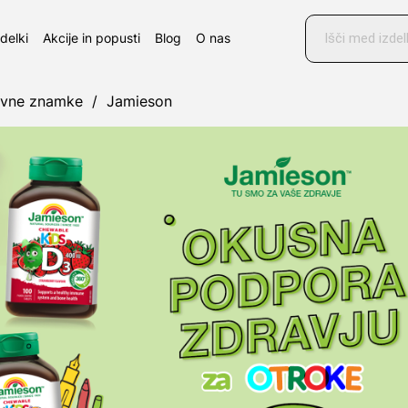
Products
search
zdelki
Akcije in popusti
Blog
O nas
ovne znamke
/
Jamieson