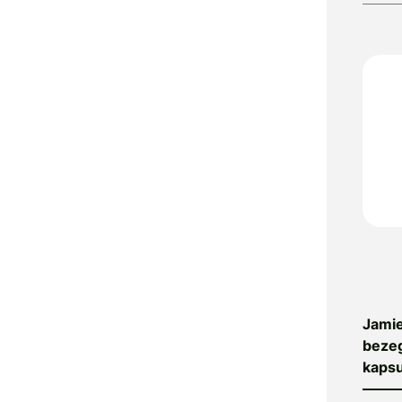
AstraVita
Atrix
Attends
Audevard
Auridol
Autan
Avitale
Avène
Ayursana
B. Braun
Baby Check
Baby-Vac
BapScarCare
Jamie
Basica
bezeg
Bausch &
kapsu
Lomb
Bayer