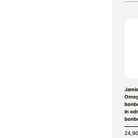
Amos Vital
AnaMel
Antiartrozin
Antinol
AnxioFREE
Apomedica
Apta Medica
Aptamil
Aqtivo
Sport
AquaUltra
Jami
Arkopharma
Omega
Aromatrip
bonbo
Ars Pharmae
in od
Ascolip
bonb
Asonor
24,9
Aspumex