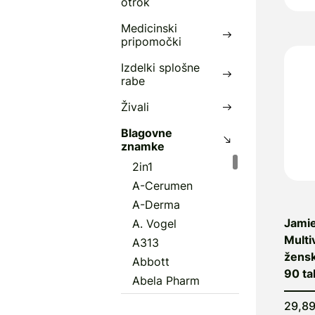
otrok
p
Medicinski
z
pripomočki
P
Izdelki splošne
rabe
D
S
Živali
Blagovne
znamke
2in1
A-Cerumen
A-Derma
Jami
A. Vogel
Multi
A313
žensk
Abbott
90 ta
Abela Pharm
Abena
29,8