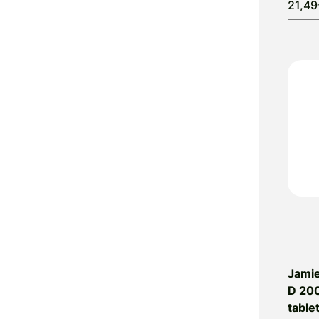
21,4
Bebivita
Beculax
Becutan
Belinal
Bellavie
Synbioceutical
Belupo
Ben's
Bergland
Berry
Bio Strath
Bio-Kult
Bio-Oil
BioGaia
Jamie
BioKap
D 200
BioXtra
table
Bioandina