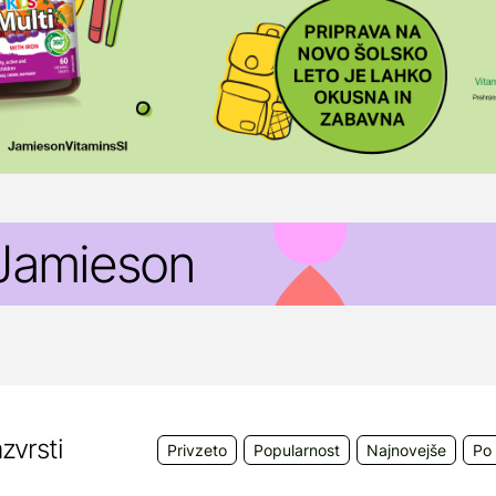
Jamieson
amieson
je podjetje s sedežem v Kanadi in je svetov
opolnil
.
zdelki po vsem svetu slovijo po svoji čistosti in učink
resničujejo z obljubo »360 Pure«.
zvrsti
Privzeto
Popularnost
Najnovejše
Po 
zdelki Jamieson se iz Kanade distribuirajo v več kot 4