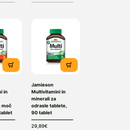
Jamieson
i in
Multivitamini in
minerali za
a moč
odrasle tablete,
tablet
90 tablet
29,89€