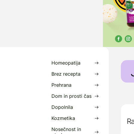
Homeopatija
Brez recepta
Prehrana
J
Dom in prosti čas
d
Dopolnila
I
u
Kozmetika
Ra
Nosečnost in
I