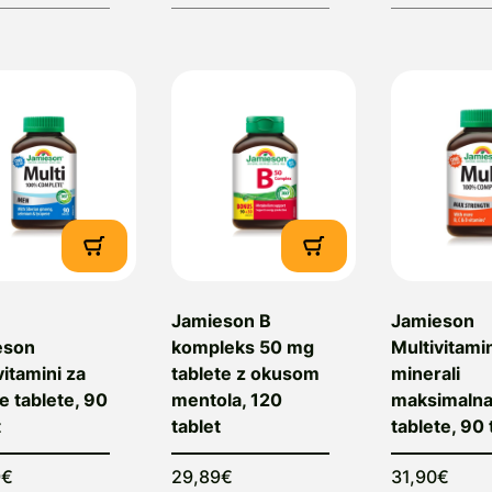
Jamieson B
Jamieson
eson
kompleks 50 mg
Multivitamin
vitamini za
tablete z okusom
minerali
 tablete, 90
mentola, 120
maksimaln
t
tablet
tablete, 90 
9€
29,89€
31,90€