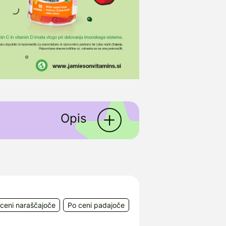
Opis
ni proizvajalec
prehranskih
ovitosti. Zavezo h kakovosti
ceni naraščajoče
Po ceni padajoče
5 držav. Jamieson, ki je