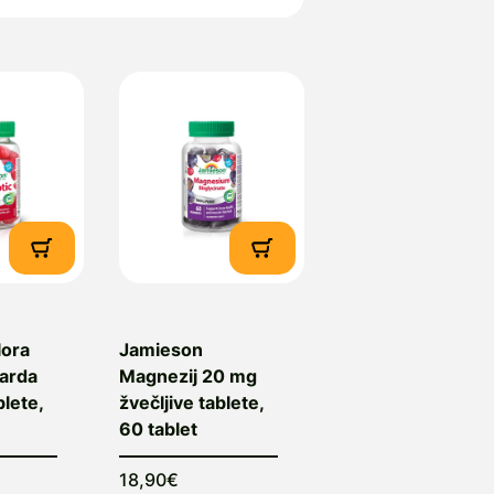
nuja obilje mednarodnega
a
ta 46 a, 1000 Ljubljana,
lora
Jamieson
jarda
Magnezij 20 mg
blete,
žvečljive tablete,
60 tablet
18,90€