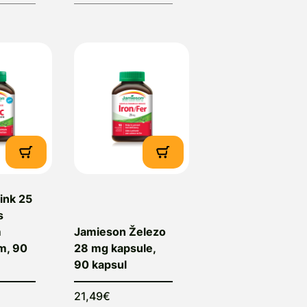
ink 25
s
m
Jamieson Železo
m, 90
28 mg kapsule,
90 kapsul
21,49€