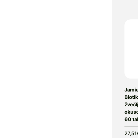
Alerfen
Alfavet
Alga Maris
Algea
Algena
Alhydran
Alkaloid
Allergan
Allergika
Allergodil
Allgaier
Jamie
Allpresan
Bioti
Almadea
žvečl
Almapharm
okuso
AloeDent
60 ta
Alter
Heideschäfer
27,51