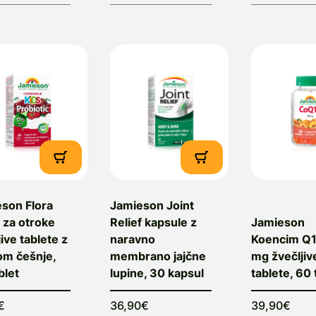
son Flora
Jamieson Joint
k za otroke
Relief kapsule z
Jamieson
jive tablete z
naravno
Koencim Q1
m češnje,
membrano jajčne
mg žvečljiv
blet
lupine, 30 kapsul
tablete, 60 
€
36,90€
39,90€