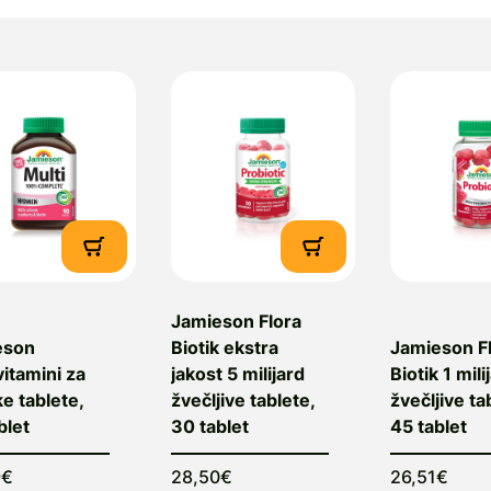
rava multinacionalna in večkulturna družba, tako po
nanja in regionalnih izkušenj.
roizvajalec:
Jamieson Laboratories, Windsor, Kanad
obavitelj:
Salus, Veletrgovina, d.o.o., Litostrojska ces
lovenija, e-mail: info@salus.eu
Jamieson Flora
eson
Biotik ekstra
Jamieson F
vitamini za
jakost 5 milijard
Biotik 1 mili
e tablete,
žvečljive tablete,
žvečljive ta
blet
30 tablet
45 tablet
9€
28,50€
26,51€