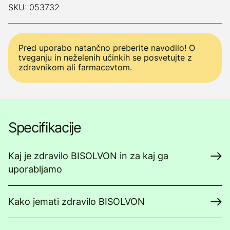
SKU: 053732
Pred uporabo natančno preberite navodilo! O
tveganju in neželenih učinkih se posvetujte z
zdravnikom ali farmacevtom.
Specifikacije
Kaj je zdravilo BISOLVON in za kaj ga
uporabljamo
Kako jemati zdravilo BISOLVON