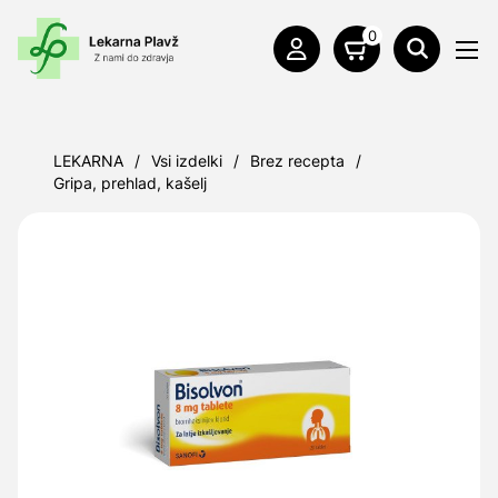
0
LEKARNA
/
Vsi izdelki
/
Brez recepta
/
Gripa, prehlad, kašelj