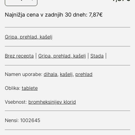
Najnižja cena v zadnjih 30 dneh: 7,87€
Gripa, prehlad, kašelj
Brez recepta
|
Gripa, prehlad, kašelj
|
Stada
|
Namen uporabe:
dihala
,
kašelj
,
prehlad
Oblika:
tablete
Vsebnost:
bromheksinijev klorid
Nensi: 1002645