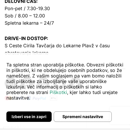
DELOVNI ČAS:
Pon-pet / 7.30-19.30
Sob / 8.00 – 12.00
Spletna lekarna – 24/7
DRIVE-IN DOSTOP:
S Ceste Cirila Tavčarja
do Lekarne Plavž v času
obratovanja lekarne
Ta spletna stran uporablja piškotke. Obvezni piškotki
in piškotki, ki ne obdelujejo osebnih podatkov, so že
nameščeni. Z vašim soglasjem pa vam bomo naložili
tudi piškotke za izboljšanje vaše uporabniške
izkušnje. Več informacij o piškotkih si lahko
preberete na strani
Piškotki
, kjer lahko tudi urejate
nastavitve.
Izberi vse in zapri
Spremeni nastavitve
Avtor:
Pogoji poslovanja
Zasebnost in piškoti