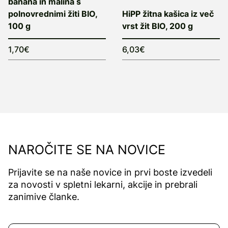
banana in malina s
polnovrednimi žiti BIO,
HiPP žitna kašica iz več
100 g
vrst žit BIO, 200 g
1,70€
6,03€
NAROČITE SE NA NOVICE
Prijavite se na naše novice in prvi boste izvedeli
za novosti v spletni lekarni, akcije in prebrali
zanimive članke.