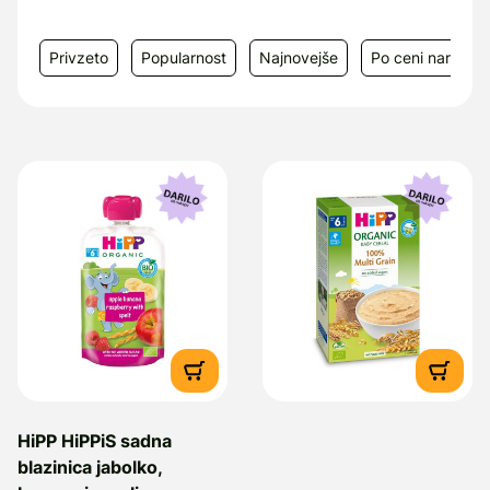
Privzeto
Popularnost
Najnovejše
Po ceni narašča
HiPP HiPPiS sadna
blazinica jabolko,