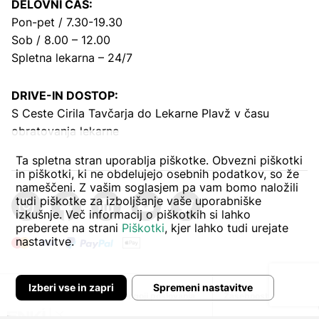
DELOVNI ČAS:
Pon-pet / 7.30-19.30
Sob / 8.00 – 12.00
Spletna lekarna – 24/7
DRIVE-IN DOSTOP:
S Ceste Cirila Tavčarja
do Lekarne Plavž v času
obratovanja lekarne
Ta spletna stran uporablja piškotke. Obvezni piškotki
in piškotki, ki ne obdelujejo osebnih podatkov, so že
nameščeni. Z vašim soglasjem pa vam bomo naložili
tudi piškotke za izboljšanje vaše uporabniške
izkušnje. Več informacij o piškotkih si lahko
preberete na strani
Piškotki
, kjer lahko tudi urejate
nastavitve.
Izberi vse in zapri
Spremeni nastavitve
Avtor:
Pogoji poslovanja
Zasebnost in piškoti