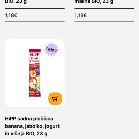
BIO, 23 g
malina BIO, 23 g
1,18€
1,18€
HiPP sadna ploščica
banana, jabolko, jogurt
in višnja BIO, 23 g