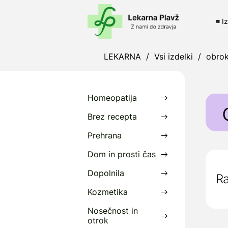
≡ I
LEKARNA
/
Vsi izdelki
/
obro
Homeopatija
Brez recepta
Prehrana
Dom in prosti čas
Dopolnila
Ra
Kozmetika
Nosečnost in
otrok