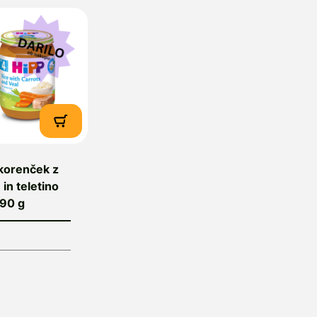
korenček z
 in teletino
190 g