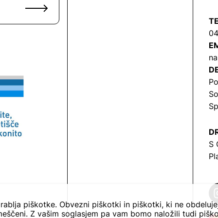
T
04
EM
na
DE
Po
So
Sp
DR
S 
Pl
rablja piškotke. Obvezni piškotki in piškotki, ki ne obdeluj
eščeni. Z vašim soglasjem pa vam bomo naložili tudi piško