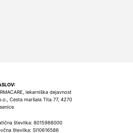
ASLOV:
RMACARE, lekarniška dejavnost
o.o.,
Cesta maršala Tita 77, 4270
senice
tična številka: 8015988000
včna številka: SI10616586