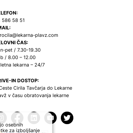
ELEFON:
 586 58 51
AIL:
rocila@lekarna-plavz.com
LOVNI ČAS:
n-pet / 7.30-19.30
b / 8.00 – 12.00
letna lekarna – 24/7
IVE-IN DOSTOP:
Ceste Cirila Tavčarja
do Lekarne
avž v času obratovanja lekarne
ejo osebnih
tke za izboljšanje