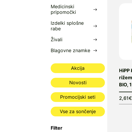
Medicinski
pripomočki
Izdelki splošne
rabe
Živali
Blagovne znamke
Akcija
HiPP 
rižem
Novosti
BIO, 
Promocijski seti
2,61€
Vse za sončenje
Filter