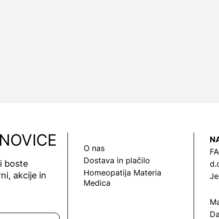
 NOVICE
N
O nas
FA
Dostava in plačilo
vi boste
d.
Homeopatija Materia
ni, akcije in
Je
Medica
Ma
Da