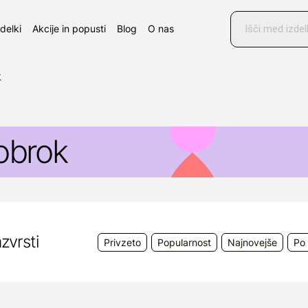
Products
search
zdelki
Akcije in popusti
Blog
O nas
k
obrok
zvrsti
Privzeto
Popularnost
Najnovejše
Po 