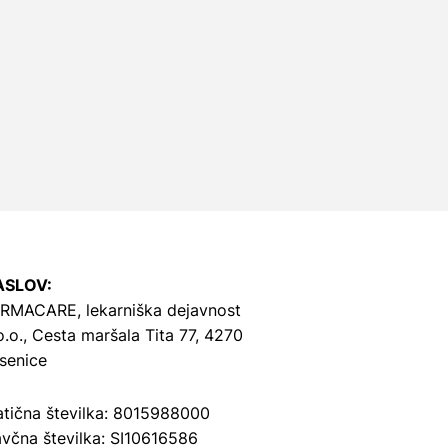
ASLOV:
RMACARE, lekarniška dejavnost
o.o.,
Cesta maršala Tita 77, 4270
senice
tična številka: 8015988000
včna številka: SI10616586