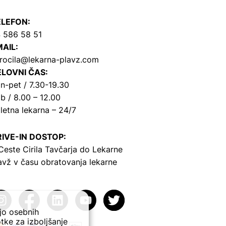
ELEFON:
 586 58 51
AIL:
rocila@lekarna-plavz.com
LOVNI ČAS:
n-pet / 7.30-19.30
b / 8.00 – 12.00
letna lekarna – 24/7
IVE-IN DOSTOP:
Ceste Cirila Tavčarja
do Lekarne
avž v času obratovanja lekarne
ejo osebnih
tke za izboljšanje