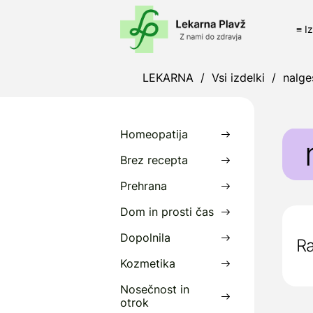
≡ I
LEKARNA
/
Vsi izdelki
/
nalge
Homeopatija
Brez recepta
Prehrana
Dom in prosti čas
Dopolnila
Ra
Kozmetika
Nosečnost in
otrok