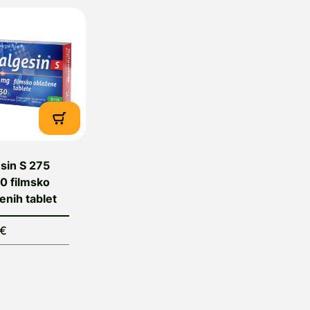
sin S 275
0 filmsko
enih tablet
9€