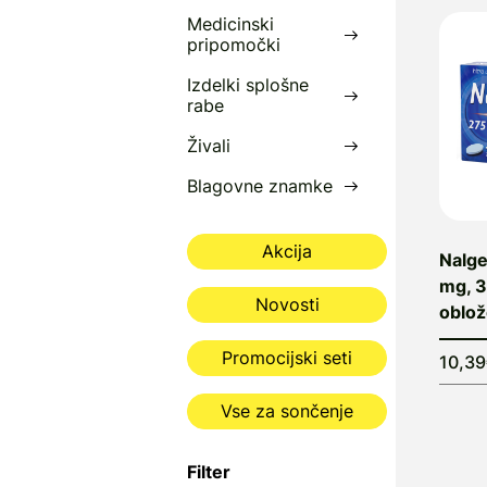
Medicinski
pripomočki
Izdelki splošne
rabe
Živali
Blagovne znamke
Akcija
Nalge
mg, 3
Novosti
oblož
Promocijski seti
10,3
Vse za sončenje
Filter