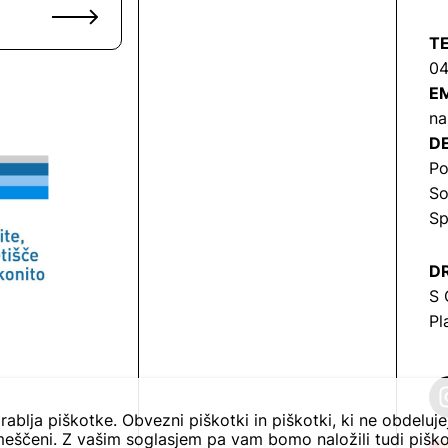
T
04
EM
na
DE
Po
So
Sp
DR
S 
Pl
rablja piškotke. Obvezni piškotki in piškotki, ki ne obdeluj
eščeni. Z vašim soglasjem pa vam bomo naložili tudi piško