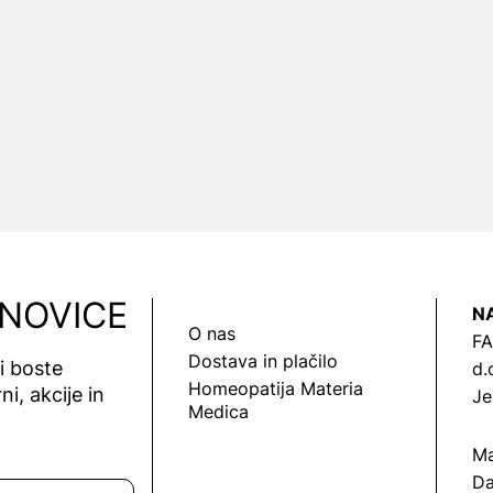
 NOVICE
N
O nas
FA
Dostava in plačilo
vi boste
d.
Homeopatija Materia
ni, akcije in
Je
Medica
Ma
Da