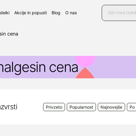
Products
search
zdelki
Akcije in popusti
Blog
O nas
sin cena
nalgesin cena
zvrsti
Privzeto
Popularnost
Najnovejše
Po 