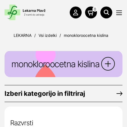
0
LEKARNA
/
Vsi izdelki
/
monokloroocetna kislina
monokloroocetna kislina
Izberi kategorijo in filtriraj
Razvrsti