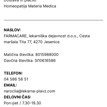
Dostava in plačilo
Homeopatija Materia Medica
NASLOV:
FARMACARE, lekarniška dejavnost d.o.o.,
Cesta
maršala Tita 77, 4270 Jesenice
Matična številka: 8015988000
Davčna številka: SI10616586
TELEFON:
04 586 58 51
EMAIL:
narocila@lekarna-plavz.com
DELOVNI ČAS:
Pon-pet / 7.30-19.30