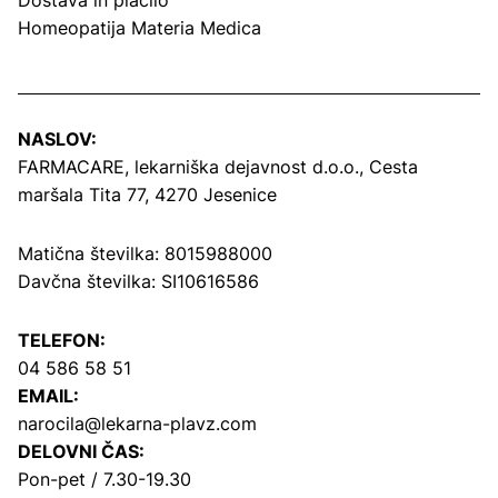
Dostava in plačilo
Homeopatija Materia Medica
NASLOV:
FARMACARE, lekarniška dejavnost d.o.o.,
Cesta
maršala Tita 77, 4270 Jesenice
Matična številka: 8015988000
Davčna številka: SI10616586
TELEFON:
04 586 58 51
EMAIL:
narocila@lekarna-plavz.com
DELOVNI ČAS:
Pon-pet / 7.30-19.30