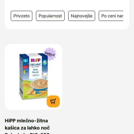
Privzeto
Popularnost
Najnovejše
Po ceni narašča
HiPP mlečno-žitna
kašica za lahko noč