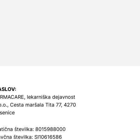
ASLOV:
RMACARE, lekarniška dejavnost
o.o.,
Cesta maršala Tita 77, 4270
senice
tična številka: 8015988000
včna številka: SI10616586