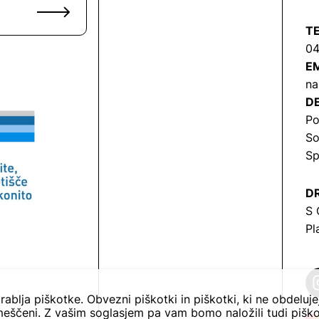
T
04
EM
na
DE
Po
So
Sp
DR
S 
Pl
rablja piškotke. Obvezni piškotki in piškotki, ki ne obdeluj
eščeni. Z vašim soglasjem pa vam bomo naložili tudi piško