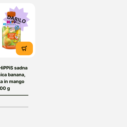
HiPPiS sadna
nica banana,
a in mango
100 g