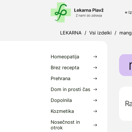
≡ I
LEKARNA
/
Vsi izdelki
/
mang
Homeopatija
Brez recepta
Prehrana
Dom in prosti čas
Dopolnila
Ra
Kozmetika
Nosečnost in
otrok