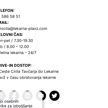
ELEFON:
 586 58 51
AIL:
rocila@lekarna-plavz.com
LOVNI ČAS:
n-pet / 7.30-19.30
b / 8.00 – 12.00
letna lekarna – 24/7
IVE-IN DOSTOP:
Ceste Cirila Tavčarja
do Lekarne
avž v času obratovanja lekarne
ejo osebnih
tke za izboljšanje