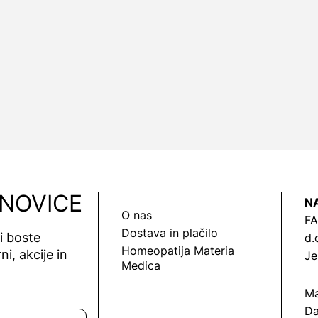
 NOVICE
N
O nas
FA
Dostava in plačilo
vi boste
d.
Homeopatija Materia
ni, akcije in
Je
Medica
Ma
Da