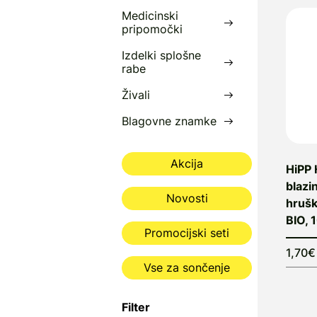
Medicinski
pripomočki
Izdelki splošne
rabe
Živali
Blagovne znamke
Akcija
HiPP 
blazi
Novosti
hrušk
BIO, 
Promocijski seti
1,70€
Vse za sončenje
Filter