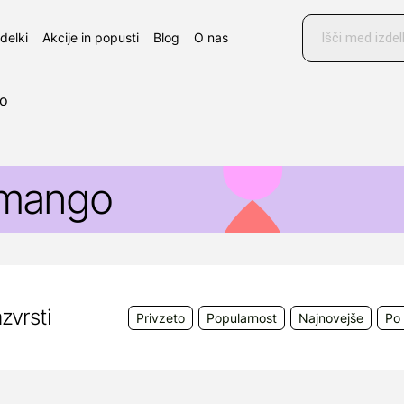
Products
search
zdelki
Akcije in popusti
Blog
O nas
o
mango
zvrsti
Privzeto
Popularnost
Najnovejše
Po 