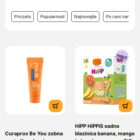
Privzeto
Popularnost
Najnovejše
Po ceni narašča
HiPP HiPPiS sadna
Curaprox Be You zobna
blazinica banana, mango