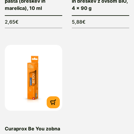
pasta (breskev in
in breskev z ovsom BIO,
marelica), 10 ml
4 × 90 g
2,65€
5,88€
Curaprox Be You zobna