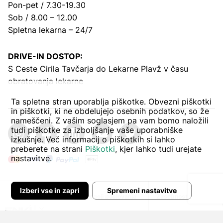
Pon-pet / 7.30-19.30
Sob / 8.00 – 12.00
Spletna lekarna – 24/7
DRIVE-IN DOSTOP:
S Ceste Cirila Tavčarja
do Lekarne Plavž v času
obratovanja lekarne
Ta spletna stran uporablja piškotke. Obvezni piškotki
in piškotki, ki ne obdelujejo osebnih podatkov, so že
nameščeni. Z vašim soglasjem pa vam bomo naložili
tudi piškotke za izboljšanje vaše uporabniške
izkušnje. Več informacij o piškotkih si lahko
preberete na strani
Piškotki
, kjer lahko tudi urejate
nastavitve.
Izberi vse in zapri
Spremeni nastavitve
Avtor:
Pogoji poslovanja
Zasebnost in piškoti