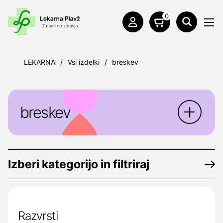
0
LEKARNA
/
Vsi izdelki
/
breskev
breskev
Izberi kategorijo in filtriraj
Razvrsti