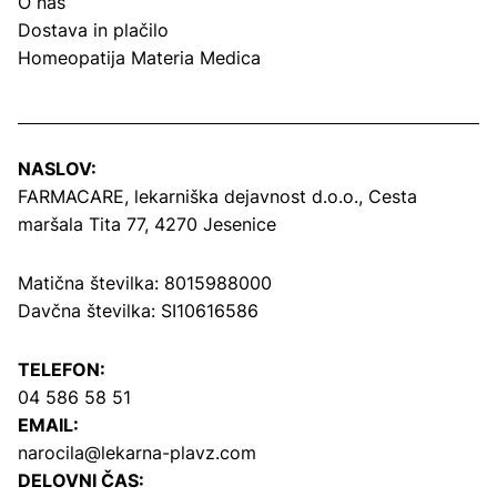
O nas
Dostava in plačilo
Homeopatija Materia Medica
NASLOV:
FARMACARE, lekarniška dejavnost d.o.o.,
Cesta
maršala Tita 77, 4270 Jesenice
Matična številka: 8015988000
Davčna številka: SI10616586
TELEFON:
04 586 58 51
EMAIL:
narocila@lekarna-plavz.com
DELOVNI ČAS: