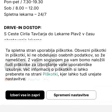
Pon-pet / 7.30-19.30
Sob / 8.00 – 12.00
Spletna lekarna – 24/7
DRIVE-IN DOSTOP:
S Ceste Cirila Tavčarja
do Lekarne Plavž v času
obratovanja lekarne
Ta spletna stran uporablja piškotke. Obvezni piškotki
in piškotki, ki ne obdelujejo osebnih podatkov, so že
nameščeni. Z vašim soglasjem pa vam bomo naložili
tudi piškotke za izboljšanje vaše uporabniške
izkušnje. Več informacij o piškotkih si lahko
preberete na strani
Piškotki
, kjer lahko tudi urejate
nastavitve.
Izberi vse in zapri
Spremeni nastavitve
Avtor:
Pogoji poslovanja
Zasebnost in piškoti