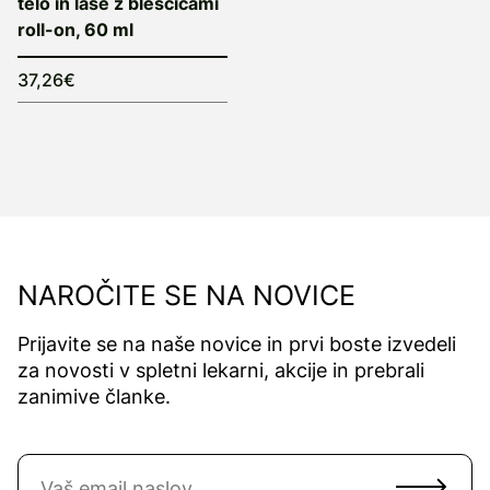
telo in lase z bleščicami
roll-on, 60 ml
37,26€
NAROČITE SE NA NOVICE
Prijavite se na naše novice in prvi boste izvedeli
za novosti v spletni lekarni, akcije in prebrali
zanimive članke.
Naročite se na novice