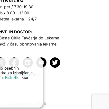
LOVNI ČAS:
n-pet / 7.30-19.30
b / 8.00 – 12.00
letna lekarna – 24/7
IVE-IN DOSTOP:
Ceste Cirila Tavčarja
do Lekarne
avž v času obratovanja lekarne
ejo osebnih
tke za izboljšanje
ani
Piškotki
, kjer
Zasebnost in piškoti