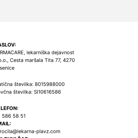
ASLOV:
RMACARE, lekarniška dejavnost
o.o.,
Cesta maršala Tita 77, 4270
senice
tična številka: 8015988000
včna številka: SI10616586
ELEFON:
 586 58 51
AIL:
rocila@lekarna-plavz.com