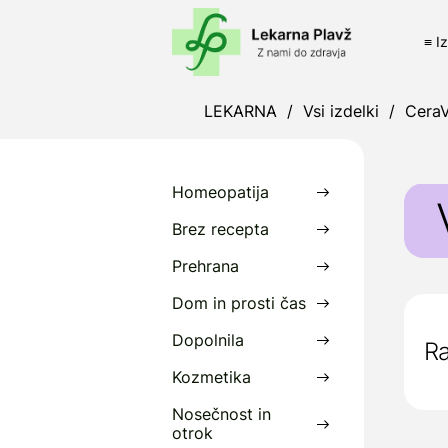
≡ I
LEKARNA
/
Vsi izdelki
/
Cera
Homeopatija
Brez recepta
Prehrana
C
Dom in prosti čas
Dopolnila
Ra
Kozmetika
Nosečnost in
otrok