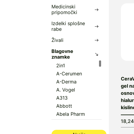
Medicinski
pripomočki
Izdelki splošne
rabe
Živali
Blagovne
znamke
2in1
A-Cerumen
CeraV
A-Derma
gel n
A. Vogel
osnov
A313
hialu
Abbott
kislin
Abela Pharm
18,2
Abena
Aboca