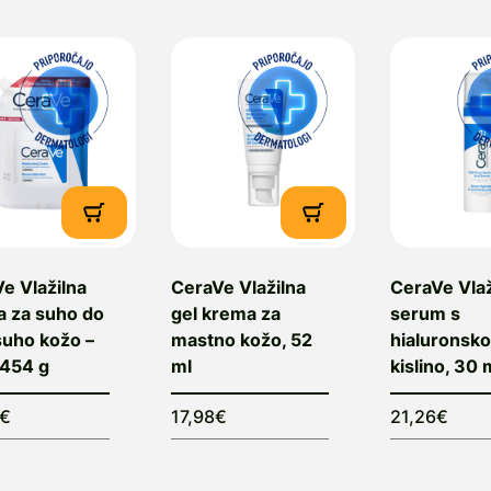
e Vlažilna
CeraVe Vlažilna
CeraVe Vlaž
 za suho do
gel krema za
serum s
suho kožo –
mastno kožo, 52
hialuronsko
, 454 g
ml
kislino, 30 
2€
17,98€
21,26€