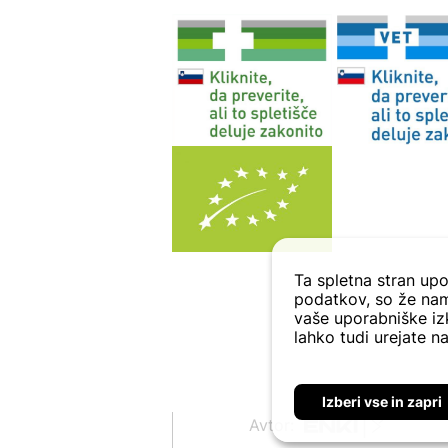
Beculax
Becutan
Belinal
Bellavie
Synbioceutical
Belupo
Ben's
Bergland
Berry
Bio Strath
Ta spletna stran upo
Bio-Kult
podatkov, so že nam
Bio-Oil
vaše uporabniške izk
lahko tudi urejate na
BioGaia
BioKap
BioXtra
Izberi vse in zapri
Bioandina
Avtor: