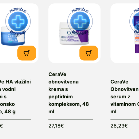
CeraVe
e HA vlažilni
obnovitvena
CeraVe
a vodni
krema s
Obnovitven
i s
peptidnim
serum z
ronsko
kompleksom, 48
vitaminom 
o, 48 g
ml
ml
4€
27,18€
28,23€