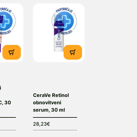
i
CeraVe Retinol
C, 30
obnovitveni
serum, 30 ml
28,23€