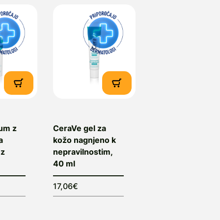
um z
CeraVe gel za
a
kožo nagnjeno k
ez
nepravilnostim,
40 ml
17,06€