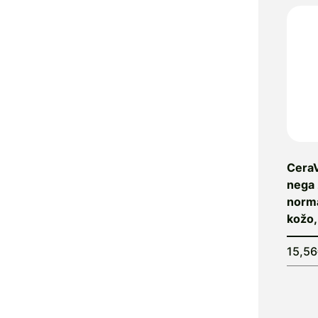
AnaMel
Antiartrozin
Antinol
AnxioFREE
Apomedica
Apta Medica
Aptamil
Aqtivo
Sport
CeraV
AquaUltra
nega 
Arkopharma
norm
kožo,
Aromatrip
Ars Pharmae
15,5
Ascolip
Asonor
Aspumex
AstraVita