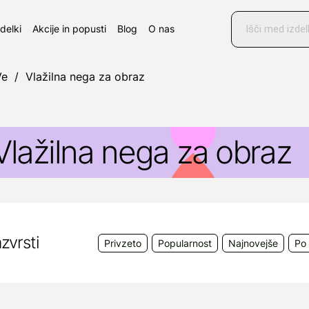
Products
search
zdelki
Akcije in popusti
Blog
O nas
Ve
/
Vlažilna nega za obraz
Vlažilna nega za obraz
eraVe - Vlažilna nega za obraz
zvrsti
Privzeto
Popularnost
Najnovejše
Po 