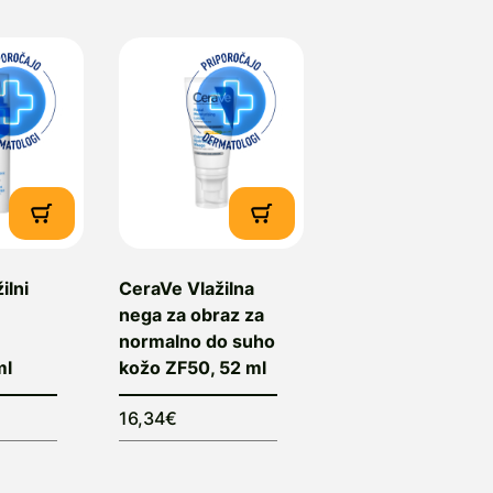
ilni
CeraVe Vlažilna
nega za obraz za
normalno do suho
ml
kožo ZF50, 52 ml
16,34€