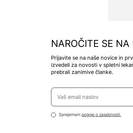
Atrix
Attends
Audevard
Auridol
Autan
NAROČITE SE NA
Avitale
Avène
Prijavite se na naše novice in pr
Ayursana
izvedeli za novosti v spletni lekar
B. Braun
prebrali zanimive članke.
Baby Check
Baby-Vac
Naročite se na novice
BapScarCare
Basica
Email naslov
Bausch &
Pogoji zasebnosti
Sprejemam
pogoje o zasebnosti.
Lomb
Bayer
Bebivita