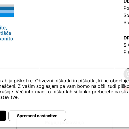
DE
Po
So
Sp
DR
S 
Pl
rablja piškotke. Obvezni piškotki in piškotki, ki ne obdeluj
eščeni. Z vašim soglasjem pa vam bomo naložili tudi piško
ušnje. Več informacij o piškotkih si lahko preberete na str
stavitve.
Spremeni nastavitve
Pogoji poslovanja