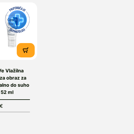
e Vlažilna
za obraz za
alno do suho
 52 ml
6€