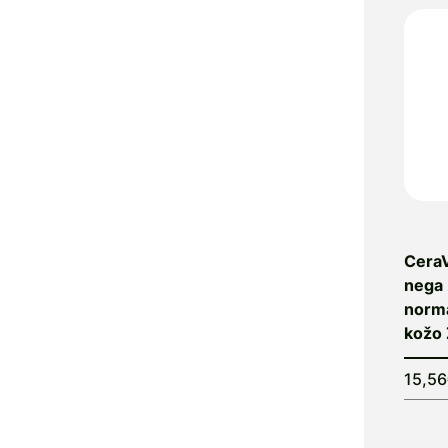
Alfavet
Alga Maris
Algea
Algena
Alhydran
Alkaloid
Allergan
Allergika
Allergodil
Allgaier
CeraV
nega 
Allpresan
norm
Almadea
kožo 
Almapharm
AloeDent
15,5
Alter
Heideschäfer
Amos Vital