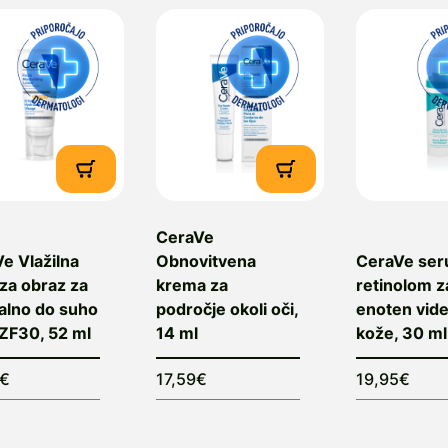
CeraVe
e Vlažilna
Obnovitvena
CeraVe ser
za obraz za
krema za
retinolom z
alno do suho
področje okoli oči,
enoten vid
ZF30, 52 ml
14 ml
kože, 30 ml
6€
17,59€
19,95€