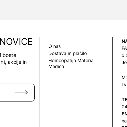
 NOVICE
N
O nas
FA
Dostava in plačilo
vi boste
d.
Homeopatija Materia
ni, akcije in
Je
Medica
Ma
Da
T
04
EM
na