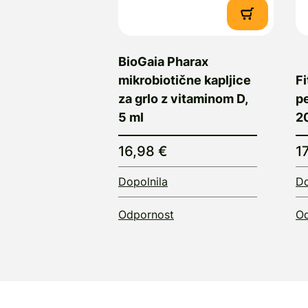
BioGaia Pharax
mikrobiotične kapljice
F
za grlo z vitaminom D,
pe
5 ml
2
16,98 €
1
Dopolnila
Do
Odpornost
Od