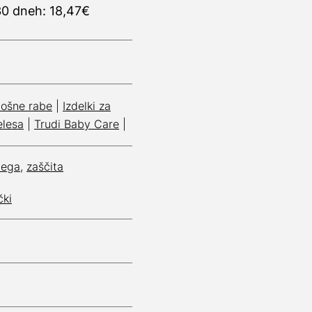
30 dneh: 18,47€
plošne rabe
|
Izdelki za
elesa
|
Trudi Baby Care
|
nega
,
zaščita
čki