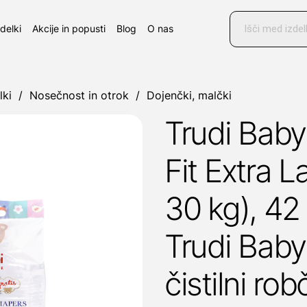
Products
search
zdelki
Akcije in popusti
Blog
O nas
lki
/
Nosečnost in otrok
/
Dojenčki, malčki
Trudi Baby
Fit Extra L
30 kg), 42
Trudi Baby
čistilni rob