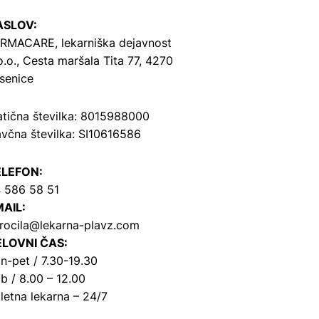
ASLOV:
RMACARE, lekarniška dejavnost
o.o.,
Cesta maršala Tita 77, 4270
senice
tična številka: 8015988000
včna številka: SI10616586
ELEFON:
 586 58 51
AIL:
rocila@lekarna-plavz.com
LOVNI ČAS:
n-pet / 7.30-19.30
b / 8.00 – 12.00
letna lekarna – 24/7