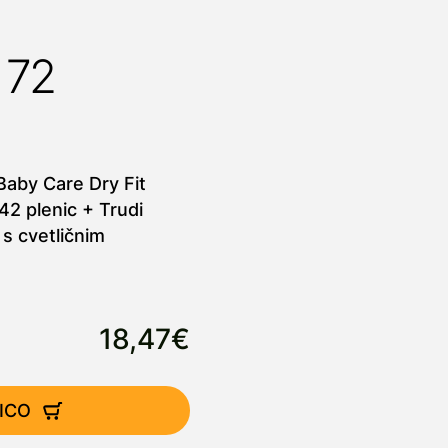
 72
Baby Care Dry Fit
42 plenic + Trudi
 s cvetličnim
18,47€
ICO