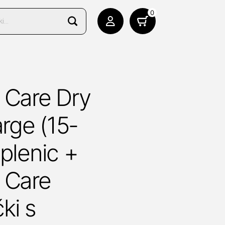
0
 Care Dry
arge (15-
 plenic +
 Care
čki s