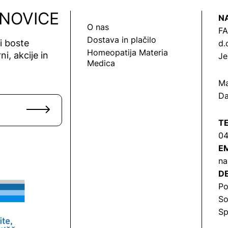
 NOVICE
N
O nas
FA
Dostava in plačilo
vi boste
d.
Homeopatija Materia
ni, akcije in
Je
Medica
Ma
Da
T
04
EM
na
DE
Po
So
Sp