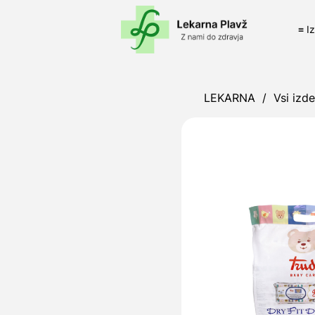
≡ I
LEKARNA
/
Vsi izde