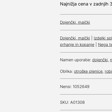
Najnižja cena v zadnjih 
Dojenčki, malčki
Dojenčki, malčki
|
Izdelki s
prhanje in kopanje
|
Nega t
Namen uporabe:
dojenčki
,
Oblika:
otroške plenice
,
rob
Nensi: 1052649
SKU: A01308