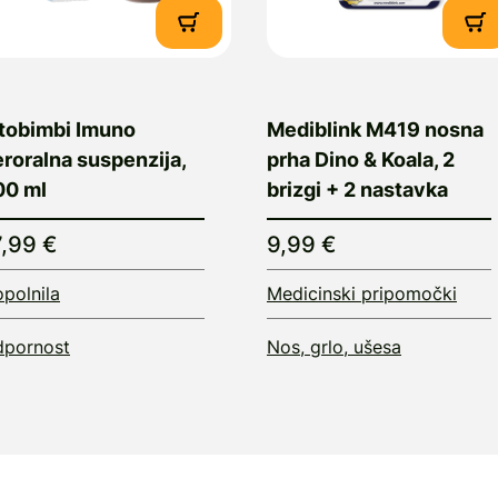
itobimbi Imuno
Mediblink M419 nosna
roralna suspenzija,
prha Dino & Koala, 2
00 ml
brizgi + 2 nastavka
7,99 €
9,99 €
polnila
Medicinski pripomočki
pornost
Nos, grlo, ušesa