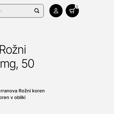
0
Rožni
 mg, 50
erranova Rožni koren
ren v obliki