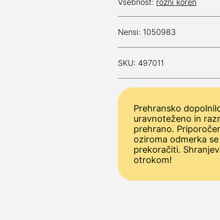
Vsebnost:
rožni koren
Nensi: 1050983
SKU: 497011
Prehransko dopolnilo
uravnoteženo in raz
prehrano. Priporoče
oziroma odmerka se
prekoračiti. Shranjev
otrokom!