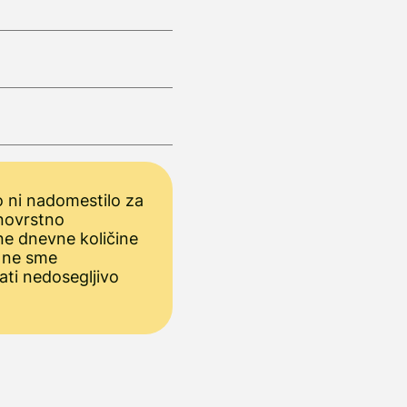
 ni nadomestilo za
novrstno
ne dnevne količine
 ne sme
ati nedosegljivo