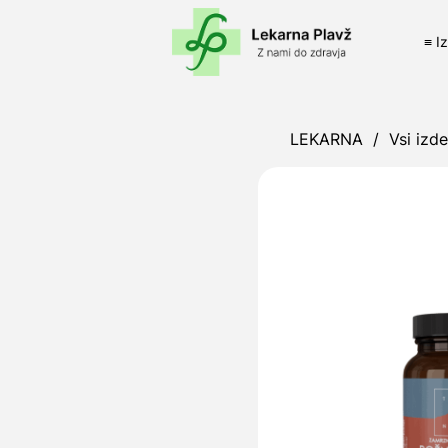
≡ I
LEKARNA
/
Vsi izde