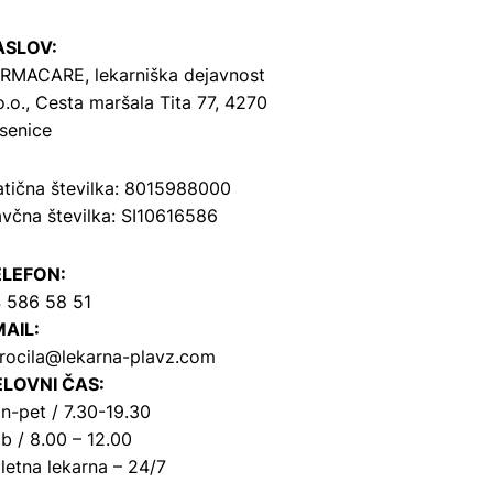
ASLOV:
RMACARE, lekarniška dejavnost
o.o.,
Cesta maršala Tita 77, 4270
senice
tična številka: 8015988000
včna številka: SI10616586
ELEFON:
 586 58 51
AIL:
rocila@lekarna-plavz.com
LOVNI ČAS:
n-pet / 7.30-19.30
b / 8.00 – 12.00
letna lekarna – 24/7