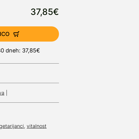
37,85€
ICO
30 dneh: 37,85€
va
|
getarijanci
,
vitalnost