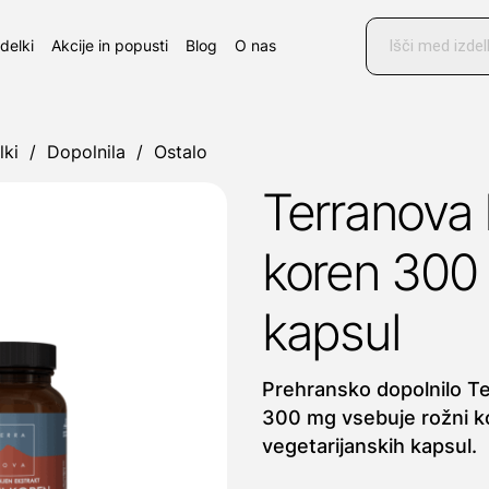
Products
search
zdelki
Akcije in popusti
Blog
O nas
lki
/
Dopolnila
/
Ostalo
Terranova 
koren 300
kapsul
Prehransko dopolnilo T
300 mg vsebuje rožni ko
vegetarijanskih kapsul.