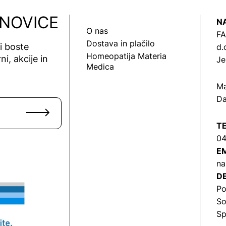
 NOVICE
N
O nas
FA
Dostava in plačilo
vi boste
d.
Homeopatija Materia
ni, akcije in
Je
Medica
Ma
Da
T
04
EM
na
DE
Po
So
Sp