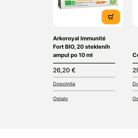
Arkoroyal Immunité
Fort BIO, 20 steklenih
ampul po 10 ml
C
26,20 €
2
Dopolnila
Do
Ostalo
Os